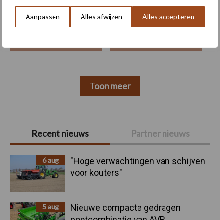
Aanpassen
Alles afwijzen
Alles accepteren
Machines
Duurzaamheid
Toon meer
Primaire
Recent nieuws
Partner nieuws
Sidebar
6 aug
"Hoge verwachtingen van schijven
voor kouters"
5 aug
Nieuwe compacte gedragen
pootcombinatie van AVR