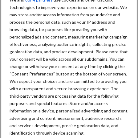
Nieuwe compacte
technologies to improve your experience on our website. We
gedragen pootcombinatie
may store and/or access information from your device and
van AVR
process the personal data, such as your IP address and
browsing data, for purposes like providing you with
personalized ads and content, measuring marketing campaign
Provincie Antwerpen breidt
effectiveness, analyzing audience insights, collecting precise
onttrekkingsverbod uit:
geolocation data, and product development. Please note that
geen water meer
your consent will be valid across all our subdomains. You can
oppompen uit onbevaarbare
change or withdraw your consent at any time by clicking the
waterlopen
“Consent Preferences” button at the bottom of your screen.
We respect your choices and are committed to providing you
with a transparent and secure browsing experience. The
third-party vendors are processing data for the following
Meer lezen over:
purposes and special features: Store and/or access
information on a device, personalized advertising and content,
Maak uw keuze
advertising and content measurement, audience research,
and services development, precise geolocation data, and
identification through device scanning.