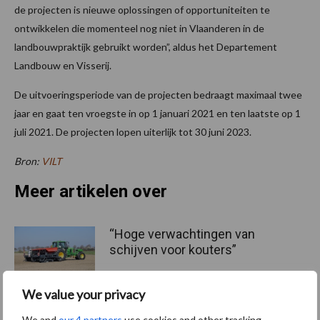
de projecten is nieuwe oplossingen of opportuniteiten te
ontwikkelen die momenteel nog niet in Vlaanderen in de
landbouwpraktijk gebruikt worden”, aldus het Departement
Landbouw en Visserij.
De uitvoeringsperiode van de projecten bedraagt maximaal twee
jaar en gaat ten vroegste in op 1 januari 2021 en ten laatste op 1
juli 2021. De projecten lopen uiterlijk tot 30 juni 2023.
Bron:
VILT
Meer artikelen over
“Hoge verwachtingen van
schijven voor kouters”
We value your privacy
We and
our 4 partners
use cookies and other tracking