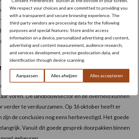
“Consent Preferences” button at the bottom of your screen.
We respect your choices and are committed to providing you
ten nu dat zij als ondernemers deze pilotrol kunnen
with a transparent and secure browsing experience. The
ond komen als er door de overheid niet aan een aantal
third-party vendors are processing data for the following
moet daarom pilots mogelijk maken door subsidies.
purposes and special features: Store and/or access
information on a device, personalized advertising and content,
natieven duurder gemaakt worden door extra
advertising and content measurement, audience research,
and services development, precise geolocation data, and
identification through device scanning.
 handen ineen slaan
Aanpassen
Alles afwijzen
Alles accepteren
 2 juli 2020 kwam de belangrijke taak van de overheid
naar voren. De landbouwsector en de overheid kunnen
or verder te verduurzamen. Op 16 oktober heeft er
 zijn de conclusies nog eens herbevestigd. Het goede
langrijk. Vanuit dit goede gesprek doorpakken binnen
r moet gebeuren.