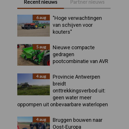
Recent nieuws
Partner nieuws
Primaire
Sidebar
6 aug
"Hoge verwachtingen
van schijven voor
kouters"
5 aug
Nieuwe compacte
gedragen
pootcombinatie van AVR
4 aug
Provincie Antwerpen
breidt
onttrekkingsverbod uit:
geen water meer
oppompen uit onbevaarbare waterlopen
4 aug
Bruggen bouwen naar
Oost-Europa