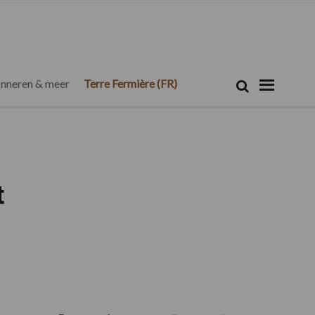
Zoeken...
Zoek
nneren & meer
Terre Fermière (FR)
t