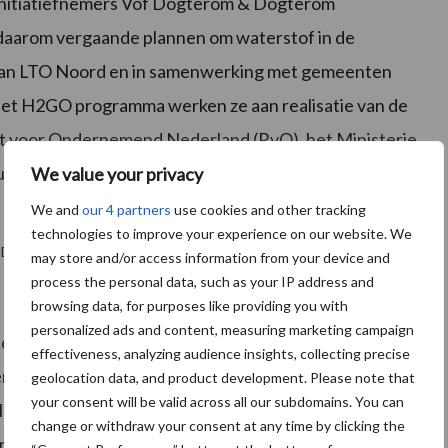
n. Initiatiefnemers Vof Dogterom & Dogterom
daarom vergaande plannen om waterstof in de
g van LTO Noord en in samenwerking met gemeenten
et H2GO programma werken ze aan realisatie van de
t voor Ondernemend Nederland (RvO), het Ministerie
, Natuur en Voedselkwaliteit; levert een nieuwe
We value your privacy
We and
our 4 partners
use cookies and other tracking
technologies to improve your experience on our website. We
DJ8]
may store and/or access information from your device and
process the personal data, such as your IP address and
browsing data, for purposes like providing you with
personalized ads and content, measuring marketing campaign
de productiemiddelen zijn nog niet ruim beschikbaar.
effectiveness, analyzing audience insights, collecting precise
vervangende brandstof voor diesel of propaan. Het gaat
geolocation data, and product development. Please note that
your consent will be valid across all our subdomains. You can
kleine elektrolysers of brandstofcellen nodig zijn. De
change or withdraw your consent at any time by clicking the
ontwikkeld en de prijzen zijn dan ook nog torenhoog. De