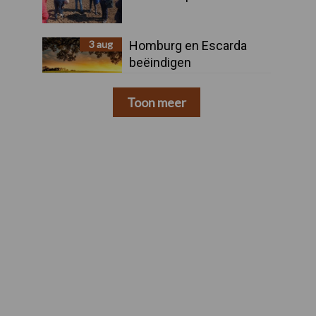
3 aug
Homburg en Escarda
beëindigen
samenwerking
Toon meer