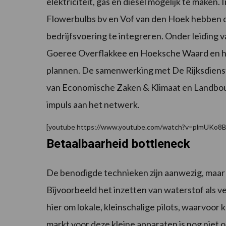
elektriciteit, gas en diesel mogelijk te make
Flowerbulbs bv en Vof van den Hoek hebben 
bedrijfsvoering te integreren. Onder leidin
Goeree Overflakkee en Hoeksche Waard en h
plannen. De samenwerking met De Rijksdiens
van Economische Zaken & Klimaat en Landbouw
impuls aan het netwerk.
[youtube https://www.youtube.com/watch?v=plmUKo8B
Betaalbaarheid bottleneck
De benodigde technieken zijn aanwezig, maar 
Bijvoorbeeld het inzetten van waterstof als 
hier om lokale, kleinschalige pilots, waarvoor 
markt voor deze kleine apparaten is nog niet 