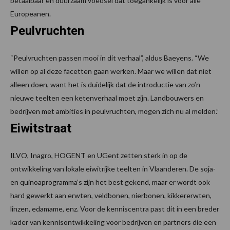
betaalbaar en duurzaam voedsel dat toegankelijk is voor alle
Europeanen.
Peulvruchten
“Peulvruchten passen mooi in dit verhaal”, aldus Baeyens. “We
willen op al deze facetten gaan werken. Maar we willen dat niet
alleen doen, want het is duidelijk dat de introductie van zo’n
nieuwe teelten een ketenverhaal moet zijn. Landbouwers en
bedrijven met ambities in peulvruchten, mogen zich nu al melden.”
Eiwitstraat
ILVO, Inagro, HOGENT en UGent zetten sterk in op de
ontwikkeling van lokale eiwitrijke teelten in Vlaanderen. De soja-
en quinoaprogramma’s zijn het best gekend, maar er wordt ook
hard gewerkt aan erwten, veldbonen, nierbonen, kikkererwten,
linzen, edamame, enz. Voor de kenniscentra past dit in een breder
kader van kennisontwikkeling voor bedrijven en partners die een