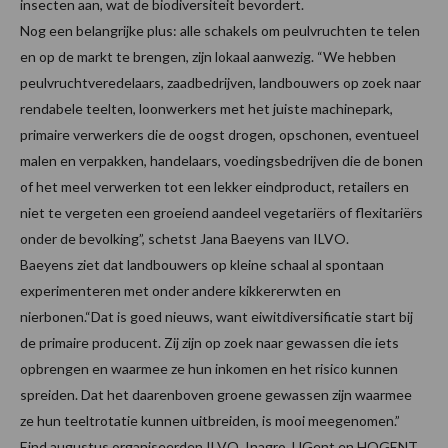
insecten aan, wat de biodiversiteit bevordert.
Nog een belangrijke plus: alle schakels om peulvruchten te telen
en op de markt te brengen, zijn lokaal aanwezig. “We hebben
peulvruchtveredelaars, zaadbedrijven, landbouwers op zoek naar
rendabele teelten, loonwerkers met het juiste machinepark,
primaire verwerkers die de oogst drogen, opschonen, eventueel
malen en verpakken, handelaars, voedingsbedrijven die de bonen
of het meel verwerken tot een lekker eindproduct, retailers en
niet te vergeten een groeiend aandeel vegetariërs of flexitariërs
onder de bevolking”, schetst Jana Baeyens van ILVO.
Baeyens ziet dat landbouwers op kleine schaal al spontaan
experimenteren met onder andere kikkererwten en
nierbonen.“Dat is goed nieuws, want eiwitdiversificatie start bij
de primaire producent. Zij zijn op zoek naar gewassen die iets
opbrengen en waarmee ze hun inkomen en het risico kunnen
spreiden. Dat het daarenboven groene gewassen zijn waarmee
ze hun teeltrotatie kunnen uitbreiden, is mooi meegenomen.”
Eind augustus organiseerden ILVO, Inagro, UGent en HOGENT