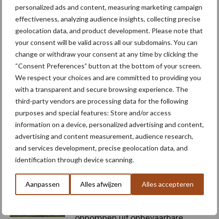
toekomst versterkt op inzetten.”
personalized ads and content, measuring marketing campaign
Bron:
VILT
effectiveness, analyzing audience insights, collecting precise
Meer artikelen over
geolocation data, and product development. Please note that
your consent will be valid across all our subdomains. You can
change or withdraw your consent at any time by clicking the
“Hoge verwachtingen van
“Consent Preferences” button at the bottom of your screen.
schijven voor kouters”
We respect your choices and are committed to providing you
with a transparent and secure browsing experience. The
third-party vendors are processing data for the following
purposes and special features: Store and/or access
Nieuwe compacte
information on a device, personalized advertising and content,
gedragen pootcombinatie
advertising and content measurement, audience research,
van AVR
and services development, precise geolocation data, and
identification through device scanning.
Aanpassen
Alles afwijzen
Alles accepteren
Provincie Antwerpen breidt
onttrekkingsverbod uit:
geen water meer
oppompen uit onbevaarbare