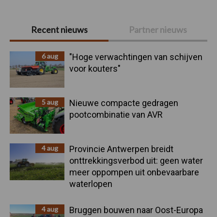
Primaire
Recent nieuws
Partner nieuws
Sidebar
6 aug
"Hoge verwachtingen van schijven
voor kouters"
5 aug
Nieuwe compacte gedragen
pootcombinatie van AVR
4 aug
Provincie Antwerpen breidt
onttrekkingsverbod uit: geen water
meer oppompen uit onbevaarbare
waterlopen
4 aug
Bruggen bouwen naar Oost-Europa