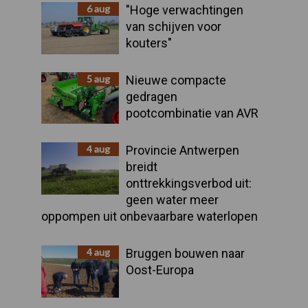
Sidebar
6 aug
"Hoge verwachtingen
van schijven voor
kouters"
5 aug
Nieuwe compacte
gedragen
pootcombinatie van AVR
4 aug
Provincie Antwerpen
breidt
onttrekkingsverbod uit:
geen water meer
oppompen uit onbevaarbare waterlopen
4 aug
Bruggen bouwen naar
Oost-Europa