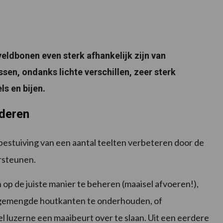
)veldbonen even sterk afhankelijk zijn van
sen, ondanks lichte verschillen, zeer sterk
ls en bijen.
rderen
estuiving van een aantal teelten verbeteren door de
ersteunen.
op de juiste manier te beheren (maaisel afvoeren!),
or gemengde houtkanten te onderhouden, of
el luzerne een maaibeurt over te slaan. Uit een eerdere