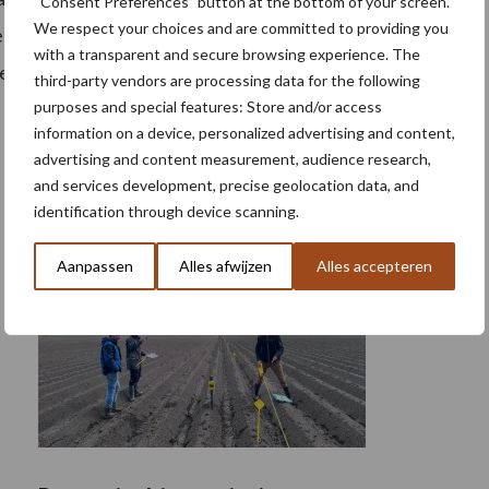
“Consent Preferences” button at the bottom of your screen.
We respect your choices and are committed to providing you
 dus niet noodzakelijk de maximale waarden weer die
with a transparent and secure browsing experience. The
le bestuivingsomstandigheden.
third-party vendors are processing data for the following
purposes and special features: Store and/or access
information on a device, personalized advertising and content,
advertising and content measurement, audience research,
and services development, precise geolocation data, and
identification through device scanning.
Aanpassen
Alles afwijzen
Alles accepteren