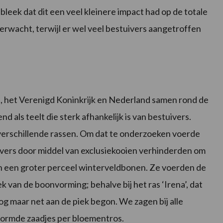
leek dat dit een veel kleinere impact had op de totale
erwacht, terwijl er wel veel bestuivers aangetroffen
n, het Verenigd Koninkrijk en Nederland samen rond de
 als teelt die sterk afhankelijk is van bestuivers.
verschillende rassen. Om dat te onderzoeken voerde
uivers door middel van exclusiekooien verhinderden om
 in een groter perceel winterveldbonen. Ze voerden de
 van de boonvorming; behalve bij het ras ‘Irena’, dat
nog maar net aan de piek begon. We zagen bij alle
evormde zaadjes per bloementros.