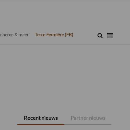
Zoeken...
Zoek
nneren & meer
Terre Fermière (FR)
Recent nieuws
Partner nieuws
Primaire