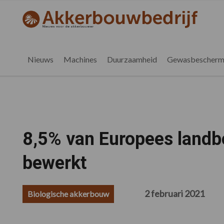
Spring
Door
Spring
Spring
naar
naar
naar
naar
akkerbouwbedrijf.be
Nieuws
de
de
de
de
hoofdnavigatie
hoofd
eerste
voettekst
voor
inhoud
sidebar
de
Nieuws
Machines
Duurzaamheid
Gewasbescherm
vlaamse
akkerbouwer
8,5% van Europees landb
bewerkt
2 februari 2021
Biologische akkerbouw