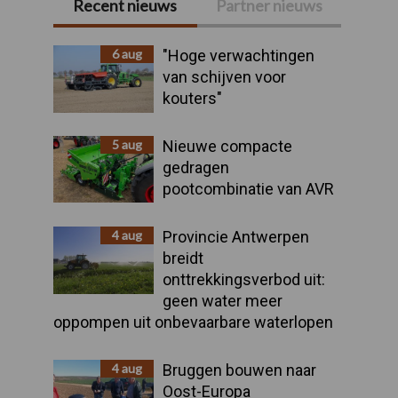
Recent nieuws
Partner nieuws
Primaire
Sidebar
6 aug
"Hoge verwachtingen
van schijven voor
kouters"
5 aug
Nieuwe compacte
gedragen
pootcombinatie van AVR
4 aug
Provincie Antwerpen
breidt
onttrekkingsverbod uit:
geen water meer
oppompen uit onbevaarbare waterlopen
4 aug
Bruggen bouwen naar
Oost-Europa