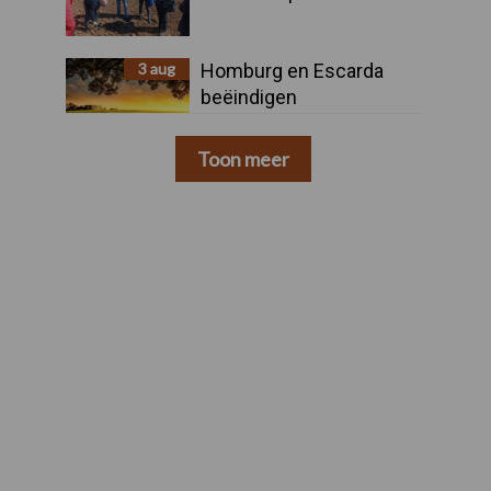
3 aug
Homburg en Escarda
beëindigen
samenwerking
Toon meer