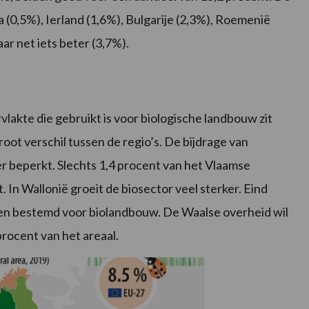
ta (0,5%), Ierland (1,6%), Bulgarije (2,3%), Roemenië
ar net iets beter (3,7%).
akte die gebruikt is voor biologische landbouw zit
root verschil tussen de regio’s. De bijdrage van
er beperkt. Slechts 1,4 procent van het Vlaamse
 In Wallonië groeit de biosector veel sterker. Eind
en bestemd voor biolandbouw. De Waalse overheid wil
procent van het areaal.