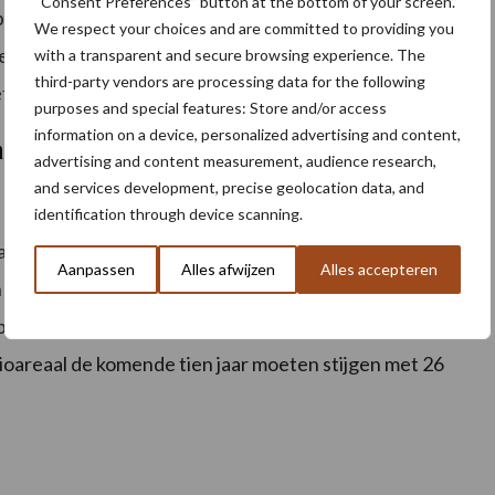
“Consent Preferences” button at the bottom of your screen.
ouwers jonger dan 40 jaar is twee keer zo groot bij
We respect your choices and are committed to providing you
en: ruim één op vijf biolandbouwers is jonger dan 40
with a transparent and secure browsing experience. The
third-party vendors are processing data for the following
t om één op tien.
purposes and special features: Store and/or access
information on a device, personalized advertising and content,
al
advertising and content measurement, audience research,
and services development, precise geolocation data, and
e landbouwareaal met bijna 46 procent. In 2012
identification through device scanning.
e. Ondanks die forse stijging lijkt de ambitieuze
Aanpassen
Alles afwijzen
Alles accepteren
 niet zo evident. Als in 2030 25 procent van het
tekent dit dat zo’n 40 miljoen hectare biologisch
oareaal de komende tien jaar moeten stijgen met 26