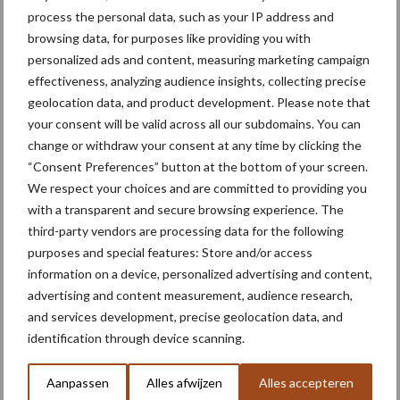
process the personal data, such as your IP address and
browsing data, for purposes like providing you with
Mechanisatiebedrijf gaat de
personalized ads and content, measuring marketing campaign
uitdaging aan: Valtra op 3,2
effectiveness, analyzing audience insights, collecting precise
meter spoorbreedte
geolocation data, and product development. Please note that
your consent will be valid across all our subdomains. You can
change or withdraw your consent at any time by clicking the
“Consent Preferences” button at the bottom of your screen.
We respect your choices and are committed to providing you
Meer lezen over:
with a transparent and secure browsing experience. The
third-party vendors are processing data for the following
Maak uw keuze
purposes and special features: Store and/or access
information on a device, personalized advertising and content,
advertising and content measurement, audience research,
and services development, precise geolocation data, and
identification through device scanning.
Machines
Duurzaamheid
Aanpassen
Alles afwijzen
Alles accepteren