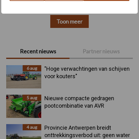
Toon meer
Primaire
Recent nieuws
Partner nieuws
Sidebar
6 aug
"Hoge verwachtingen van schijven
voor kouters"
5 aug
Nieuwe compacte gedragen
pootcombinatie van AVR
4 aug
Provincie Antwerpen breidt
onttrekkingsverbod uit: geen water