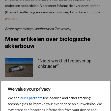
projecten beoordelen. Voor meer informatie over deze oproep
(thema, handleiding en aanvraagformulier) kan u terecht op de
website
.
Bron: Agentschap Landbouw en Zeevisserij
Meer artikelen over biologische
akkerbouw
“Niets werkt effectiever op
onkruiden”
We value your privacy
Genomineerden BioVLAM
We and
our 4 partners
use cookies and other tracking
2026 bekend: vier
technologies to improve your experience on our website. We
biobedrijven in de running
may store and/or access information from your device and