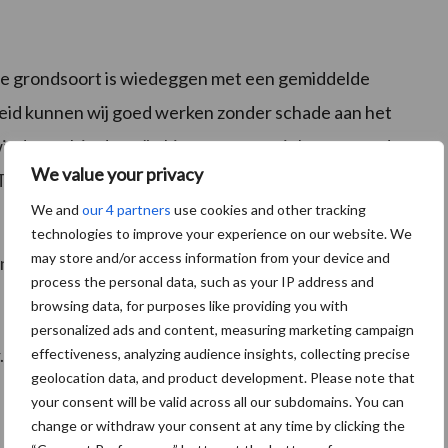
 de grondsoort is wiedeggen met een gemiddelde
lheid kunnen wij goed werken zonder schade aan het
iedeg ook in de maïs, bieten en sperziebonen goed
We value your privacy
ON WIEDEG is met name geschikt voor gewassen
We and
our 4 partners
use cookies and other tracking
technologies to improve your experience on our website. We
may store and/or access information from your device and
n actie.
process the personal data, such as your IP address and
browsing data, for purposes like providing you with
personalized ads and content, measuring marketing campaign
. Neem voor meer informatie contact op met
effectiveness, analyzing audience insights, collecting precise
geolocation data, and product development. Please note that
your consent will be valid across all our subdomains. You can
change or withdraw your consent at any time by clicking the