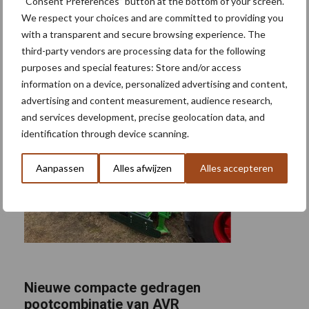
“Consent Preferences” button at the bottom of your screen.
We respect your choices and are committed to providing you
with a transparent and secure browsing experience. The
third-party vendors are processing data for the following
purposes and special features: Store and/or access
information on a device, personalized advertising and content,
advertising and content measurement, audience research,
and services development, precise geolocation data, and
identification through device scanning.
Aanpassen
Alles afwijzen
Alles accepteren
Nieuwe compacte gedragen
pootcombinatie van AVR