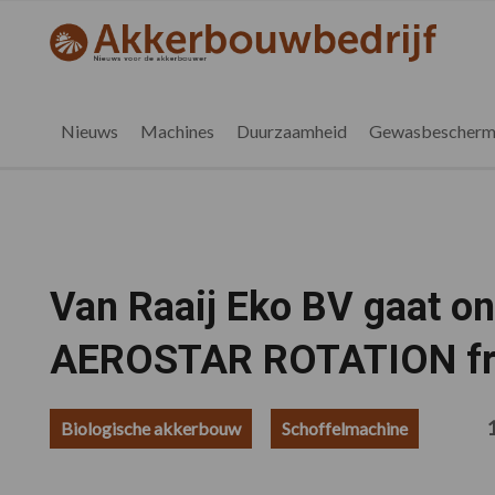
Spring
Door
Spring
Spring
naar
naar
naar
naar
akkerbouwbedrijf.be
Nieuws
de
de
de
de
hoofdnavigatie
hoofd
eerste
voettekst
voor
inhoud
sidebar
de
Nieuws
Machines
Duurzaamheid
Gewasbescherm
vlaamse
akkerbouwer
Van Raaij Eko BV gaat on
AEROSTAR ROTATION fr
Biologische akkerbouw
Schoffelmachine