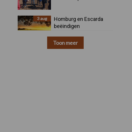
3 aug
Homburg en Escarda
beëindigen
samenwerking
Toon meer