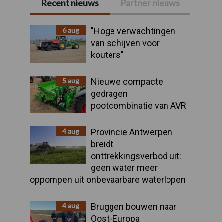
Recent nieuws
Partner nieuws
Primaire
Sidebar
6 aug
"Hoge verwachtingen
van schijven voor
kouters"
5 aug
Nieuwe compacte
gedragen
pootcombinatie van AVR
4 aug
Provincie Antwerpen
breidt
onttrekkingsverbod uit:
geen water meer
oppompen uit onbevaarbare waterlopen
4 aug
Bruggen bouwen naar
Oost-Europa