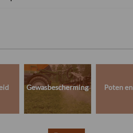
eid
Gewasbescherming
Poten en