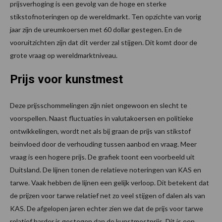
prijsverhoging is een gevolg van de hoge en sterke
stikstofnoteringen op de wereldmarkt. Ten opzichte van vorig
jaar zijn de ureumkoersen met 60 dollar gestegen. En de
vooruitzichten zijn dat dit verder zal stijgen. Dit komt door de
grote vraag op wereldmarktniveau.
Prijs voor k
unstmest
Deze prijsschommelingen zijn niet ongewoon en slecht te
voorspellen. Naast fluctuaties in valutakoersen en politieke
ontwikkelingen, wordt
net
als bij graan de prijs van stikstof
beïnvloed door de verhouding tussen aanbod en vraag. Meer
vraag is een hogere prijs. De grafiek toont een voorbeeld uit
Duitsland. De lijnen tonen de relatieve noteringen van KAS en
tarwe. Vaak hebben de lijnen een gelijk verloop. Dit betekent dat
de prijzen voor tarwe relatief net zo veel stijgen of dalen als van
KAS. De afgelopen jaren echter zien we dat de prijs voor tarwe
relatief harder is gestegen dan de kunstmestprijs. Dit is een