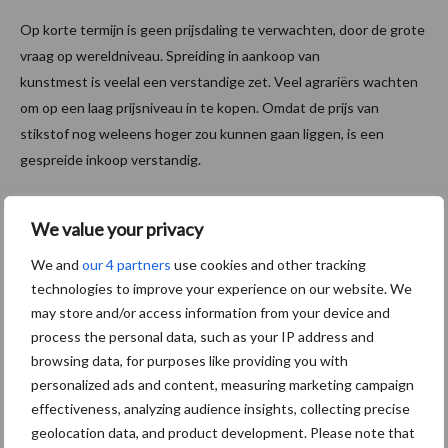
Op korte termijn is geen prijsdaling te verwachten, door de grote
vraag op wereldniveau. Spreiding in aankoop van
kunstmest
is
veelal een verstandige zet. Veel agrariërs wachten
om op een laag prijsniveau in te kopen. Omdat de prijs van
stikstof nog weleens hoger zo
u
kunnen gaan liggen, is een
gespreide inkoop verstandig.
U voorkomt dat u voor het voorjaar tegen de hoogste prijs moet
We value your privacy
inkopen. Door te spreiden over kwartaal 3, 4 en 1, bent u
verzekerd van een gemiddeld acceptabele prijs.
We and
our 4 partners
use cookies and other tracking
technologies to improve your experience on our website. We
Meer artikel van Yara lezen? Klik hier!
may store and/or access information from your device and
Meer artikelen over
P
process the personal data, such as your IP address and
browsing data, for purposes like providing you with
S
personalized ads and content, measuring marketing campaign
Van onze partner Yara
effectiveness, analyzing audience insights, collecting precise
Met fosfaatbladbemesting
geolocation data, and product development. Please note that
meer energie, meer groei en