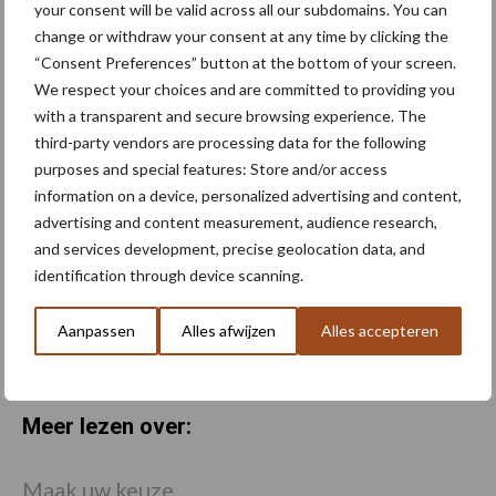
your consent will be valid across all our subdomains. You can
meer knollen
change or withdraw your consent at any time by clicking the
“Consent Preferences” button at the bottom of your screen.
We respect your choices and are committed to providing you
Van onze partner Yara
with a transparent and secure browsing experience. The
Zijn bladmeststoffen een
third-party vendors are processing data for the following
goed alternatief voor dure
purposes and special features: Store and/or access
kunstmest?
information on a device, personalized advertising and content,
advertising and content measurement, audience research,
and services development, precise geolocation data, and
Van onze partner Yara
Hoge prijzen en droogte:
identification through device scanning.
hoe kan zwavel helpen bij
de bemesting?
Aanpassen
Alles afwijzen
Alles accepteren
Meer lezen over:
Maak uw keuze