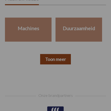
Machines
Duurzaamheid
Toon meer
Footer
Onze brandpartners