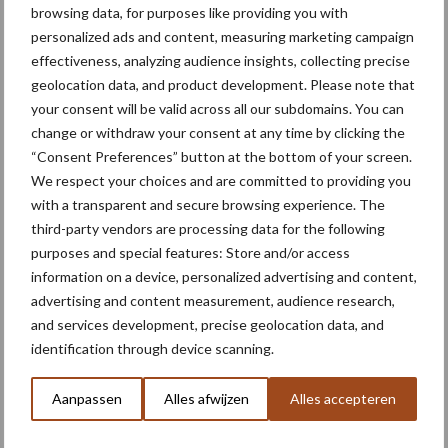
Hoge prijzen en droogte:
browsing data, for purposes like providing you with
hoe kan zwavel helpen bij
personalized ads and content, measuring marketing campaign
de bemesting?
effectiveness, analyzing audience insights, collecting precise
geolocation data, and product development. Please note that
your consent will be valid across all our subdomains. You can
change or withdraw your consent at any time by clicking the
Meer lezen over:
“Consent Preferences” button at the bottom of your screen.
We respect your choices and are committed to providing you
Maak uw keuze
with a transparent and secure browsing experience. The
third-party vendors are processing data for the following
purposes and special features: Store and/or access
information on a device, personalized advertising and content,
advertising and content measurement, audience research,
Machines
Duurzaamheid
and services development, precise geolocation data, and
identification through device scanning.
Aanpassen
Alles afwijzen
Alles accepteren
Toon meer