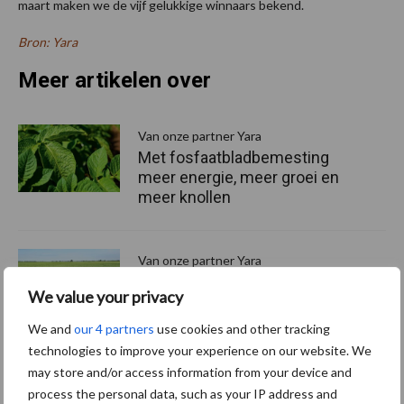
maart maken we de vijf gelukkige winnaars bekend.
Bron: Yara
Meer artikelen over
P
S
Van onze partner Yara
Met fosfaatbladbemesting
meer energie, meer groei en
meer knollen
Van onze partner Yara
Zijn bladmeststoffen een
We value your privacy
goed alternatief voor dure
kunstmest?
We and
our 4 partners
use cookies and other tracking
technologies to improve your experience on our website. We
may store and/or access information from your device and
Van onze partner Yara
process the personal data, such as your IP address and