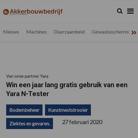
Spring
Door
Spring
Spring
naar
naar
naar
naar
Zoeken...
Zoek
akkerbouwbedrijf.be
Nieuws
de
de
de
de
hoofdnavigatie
hoofd
eerste
voettekst
voor
inhoud
sidebar
de
Nieuws
Machines
Duurzaamheid
Gewasbescherming
vlaamse
akkerbouwer
Van onze partner Yara
Win een jaar lang gratis gebruik van een
Yara N-Tester
Bodembeheer
Kunstmeststrooier
27 februari 2020
Ziektes en gevaren.