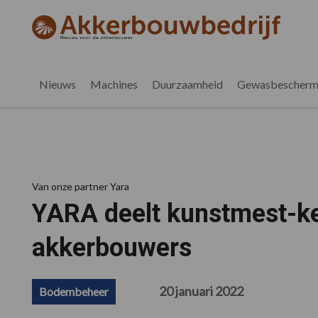
Spring
Door
Spring
Spring
naar
naar
naar
naar
akkerbouwbedrijf.be
Nieuws
de
de
de
de
hoofdnavigatie
hoofd
eerste
voettekst
voor
inhoud
sidebar
de
Nieuws
Machines
Duurzaamheid
Gewasbescherm
vlaamse
akkerbouwer
Van onze partner Yara
YARA deelt kunstmest-k
akkerbouwers
20 januari 2022
Bodembeheer