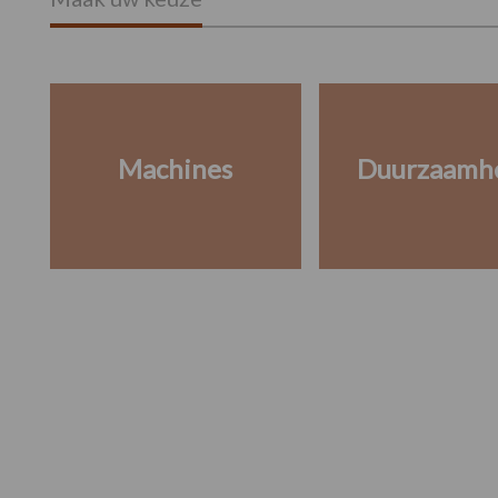
Machines
Duurzaamh
Footer