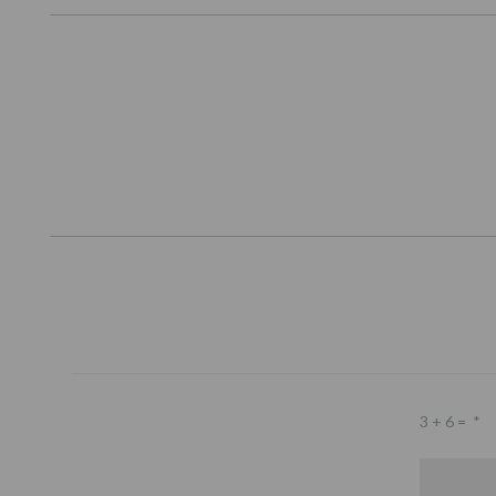
3 + 6 =
*