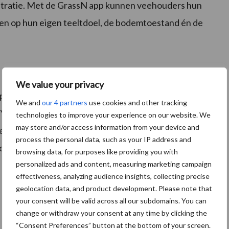
stratie. Met de GrassN app kunnen veehouders hun
n op hun eigen teeltdoel, de bodemtoestand én de
We value your privacy
op 16 februari 2022 gaat in op de voordelen van
We and
our 4 partners
use cookies and other tracking
. YARA fertigatiespecialist Peter de Vries weet daar
technologies to improve your experience on our website. We
may store and/or access information from your device and
gelijkheden, de kosten en meeropbrengsten. Daarnaast
process the personal data, such as your IP address and
d effect van biostimulanten met silicium.
browsing data, for purposes like providing you with
personalized ads and content, measuring marketing campaign
effectiveness, analyzing audience insights, collecting precise
geolocation data, and product development. Please note that
your consent will be valid across all our subdomains. You can
change or withdraw your consent at any time by clicking the
“Consent Preferences” button at the bottom of your screen.