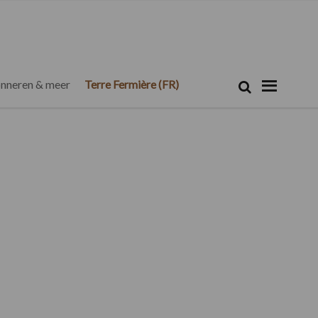
Zoeken...
Zoek
nneren & meer
Terre Fermière (FR)