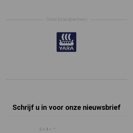
Footer
Onze brandpartners
Schrijf u in voor onze nieuwsbrief
2 + 4 =
*