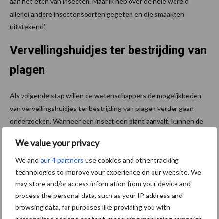
aan het eten van insecten. Maar ik heb over de hele wereld
allerlei andere insectensoorten gegeten en die smaakten
uitstekend.’
Vervellingshuidjes ter bestrijding van
plagen
Als volgende stap willen de wetenschappers de mogelijkheden
van vervellingshuidjes ter bestrijding van plagen verder gaan
onderzoeken. Wanneer een insect een plant aanvalt, kunnen de
bladeren vluchtige stoffen produceren die natuurlijke vijanden
We value your privacy
van het plaagorganisme aantrekken. ‘Ik noem het de roep om
hulp van de plant’, zegt Dicke. ‘Zo worden er bodyguards
We and
our 4 partners
use cookies and other tracking
opgetrommeld.’
technologies to improve your experience on our website. We
may store and/or access information from your device and
Wortels van plant laten soortgelijk
process the personal data, such as your IP address and
browsing data, for purposes like providing you with
proces zien
personalized ads and content, measuring marketing campaign