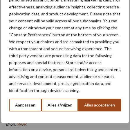
effectiveness, analyzing audience insights, collecting precise
Dicke denkt dat er bij de wortels van de plant misschien een
geolocation data, and product development. Please note that
soortgelijk proces plaatsvindt. De micro-organismen die de
your consent will be valid across all our subdomains. You can
change or withdraw your consent at any time by clicking the
chitine uit het insectenafval verteren, zouden ook bescherming
“Consent Preferences” button at the bottom of your screen.
van de planten kunnen opleveren door ziekteverwekkende
We respect your choices and are committed to providing you
schimmels af te breken en de plant weerbaar te maken tegen
with a transparent and secure browsing experience. The
plagen.
third-party vendors are processing data for the following
‘Er is al gebleken uit onderzoek dat micro-organismen bij de
purposes and special features: Store and/or access
information on a device, personalized advertising and content,
wortels planten helpen door ze tegen ziekten te beschermen’,
advertising and content measurement, audience research,
vertelt Dicke. ‘Nu onderzoeken we of plantenwortels micro-
and services development, precise geolocation data, and
organismen aantrekken om te helpen bij de verdediging tegen
identification through device scanning.
plagen.’
Dit werk is ondersteund door de Nederlandse Organisatie voor
Aanpassen
Alles afwijzen
Alles accepteren
Wetenschappelijk Onderzoek (NWO).
Bron:
WUR