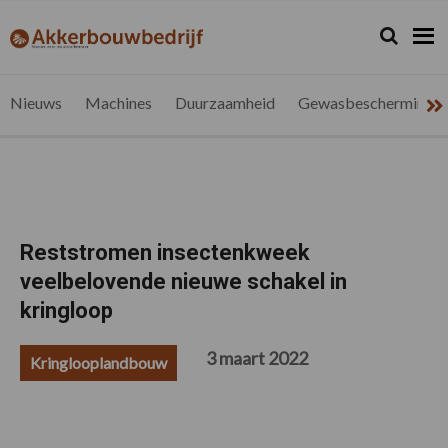
Spring
Door
Spring
Spring
naar
naar
naar
naar
Zoeken...
Zoek
akkerbouwbedrijf.be
Nieuws
de
de
de
de
hoofdnavigatie
hoofd
eerste
voettekst
voor
inhoud
sidebar
de
Nieuws
Machines
Duurzaamheid
Gewasbescherming
vlaamse
akkerbouwer
Reststromen insectenkweek
veelbelovende nieuwe schakel in
kringloop
3 maart 2022
Kringlooplandbouw