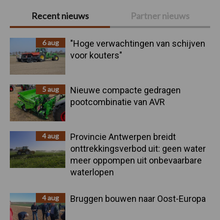
Primaire
Recent nieuws
Partner nieuws
Sidebar
6 aug
"Hoge verwachtingen van schijven
voor kouters"
5 aug
Nieuwe compacte gedragen
pootcombinatie van AVR
4 aug
Provincie Antwerpen breidt
onttrekkingsverbod uit: geen water
meer oppompen uit onbevaarbare
waterlopen
4 aug
Bruggen bouwen naar Oost-Europa