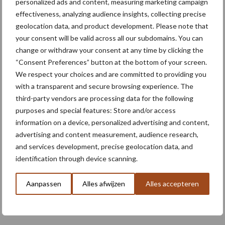
personalized ads and content, measuring marketing campaign
effectiveness, analyzing audience insights, collecting precise
geolocation data, and product development. Please note that
your consent will be valid across all our subdomains. You can
Meer lezen over:
change or withdraw your consent at any time by clicking the
“Consent Preferences” button at the bottom of your screen.
Maak uw keuze
We respect your choices and are committed to providing you
with a transparent and secure browsing experience. The
third-party vendors are processing data for the following
purposes and special features: Store and/or access
information on a device, personalized advertising and content,
Machines
Duurzaamheid
advertising and content measurement, audience research,
and services development, precise geolocation data, and
identification through device scanning.
Aanpassen
Alles afwijzen
Alles accepteren
Toon meer