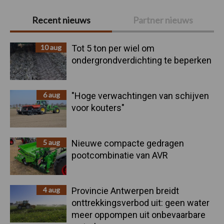
Primaire
Recent nieuws
Partner nieuws
Sidebar
10 aug
Tot 5 ton per wiel om
ondergrondverdichting te beperken
6 aug
"Hoge verwachtingen van schijven
voor kouters"
5 aug
Nieuwe compacte gedragen
pootcombinatie van AVR
4 aug
Provincie Antwerpen breidt
onttrekkingsverbod uit: geen water
meer oppompen uit onbevaarbare