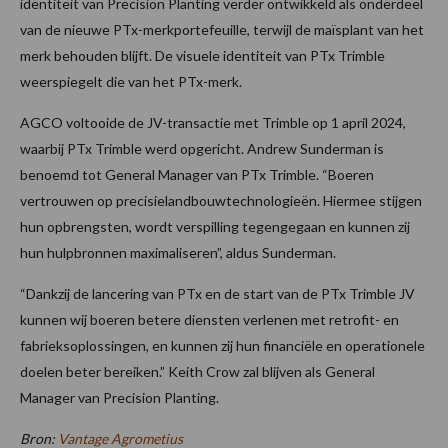
identiteit van Precision Planting verder ontwikkeld als onderdeel
van de nieuwe PTx-merkportefeuille, terwijl de maïsplant van het
merk behouden blijft. De visuele identiteit van PTx Trimble
weerspiegelt die van het PTx-merk.
AGCO voltooide de JV-transactie met Trimble op 1 april 2024,
waarbij PTx Trimble werd opgericht. Andrew Sunderman is
benoemd tot General Manager van PTx Trimble. “Boeren
vertrouwen op precisielandbouwtechnologieën. Hiermee stijgen
hun opbrengsten, wordt verspilling tegengegaan en kunnen zij
hun hulpbronnen maximaliseren”, aldus Sunderman.
“Dankzij de lancering van PTx en de start van de PTx Trimble JV
kunnen wij boeren betere diensten verlenen met retrofit- en
fabrieksoplossingen, en kunnen zij hun financiële en operationele
doelen beter bereiken.” Keith Crow zal blijven als General
Manager van Precision Planting.
Bron:
Vantage Agrometius