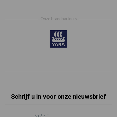
Footer
Onze brandpartners
Schrijf u in voor onze nieuwsbrief
6 + 3 =
*