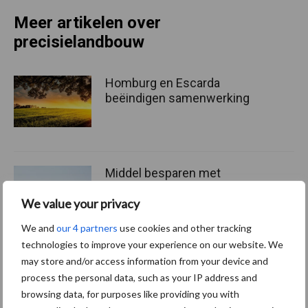
Meer artikelen over
precisielandbouw
Homburg en Escarda
beëindigen samenwerking
Middel besparen met
precisiespuiten: “Elke
We value your privacy
druppel op de juiste plek”
We and
our 4 partners
use cookies and other tracking
technologies to improve your experience on our website. We
may store and/or access information from your device and
In-row wieders: camera’s en
schoffelelementen vormen
process the personal data, such as your IP address and
een gouden duo
browsing data, for purposes like providing you with