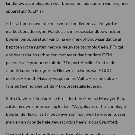
landbouwtechnologieën voor boeren en fabrikanten van originele
apparatuur (OEM’s).
PTx zal boeren over de hele wereld bedienen via drie go-to-
market benaderingen. Handelaars in precisielandbouw helpen
boeren om apparatuur van bijna elk merk of bouwjaar dat ze al
bezitten uit te rusten met de nieuwste technologieën. PTx zal
ook haar relaties uitbreiden met meer dan honderd OEM-
partners die producten uit de PTx-portefeuille direct in de
fabriek kunnen integreren. Nieuwe machines van AGCO’s
merken – Fendt, Massey Ferguson en Valtra – zullen ook af-
fabriek technologie uit de PTx-portefeuille leveren.
Seth Crawford, Senior Vice President en General Manager PTx,
zal de nieuwe onderneming leiden. “Wij geloven dat technologie
boeren de flexibiliteit moet geven om hun weg te vinden tussen
merken en door de hele gewascyclus heen”, aldus Crawford.
“Dankzij het portefeuille-aanbod van PTx binnen Precision