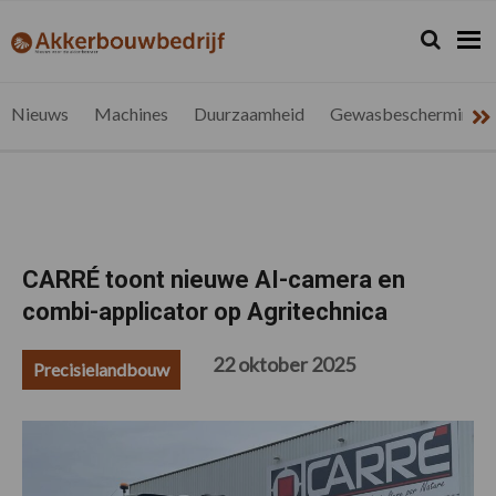
Spring
Door
Spring
Spring
naar
naar
naar
naar
Zoeken...
Zoek
akkerbouwbedrijf.be
Nieuws
de
de
de
de
hoofdnavigatie
hoofd
eerste
voettekst
voor
inhoud
sidebar
de
Nieuws
Machines
Duurzaamheid
Gewasbescherming
vlaamse
akkerbouwer
CARRÉ toont nieuwe AI-camera en
combi-applicator op Agritechnica
22 oktober 2025
Precisielandbouw