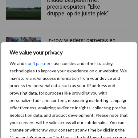
precisiespuiten: “Elke
druppel op de juiste plek”
In-row wieders: camera’s en
schoffelelementen vormen
We value your privacy
een gouden duo
We and
our 4 partners
use cookies and other tracking
technologies to improve your experience on our website. We
may store and/or access information from your device and
process the personal data, such as your IP address and
Meer lezen over:
browsing data, for purposes like providing you with
personalized ads and content, measuring marketing campaign
Maak uw keuze
effectiveness, analyzing audience insights, collecting precise
geolocation data, and product development. Please note that
your consent will be valid across all our subdomains. You can
change or withdraw your consent at any time by clicking the
“Consent Preferences” button at the bottom of your screen.