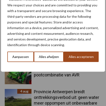
Machines
Duurzaamheid
We respect your choices and are committed to providing you
with a transparent and secure browsing experience. The
third-party vendors are processing data for the following
purposes and special features: Store and/or access
information on a device, personalized advertising and content,
Toon meer
advertising and content measurement, audience research,
and services development, precise geolocation data, and
identification through device scanning.
Primaire
Recent nieuws
Partner nieuws
Aanpassen
Alles afwijzen
Alles accepteren
Sidebar
5 aug
Nieuwe compacte gedragen
pootcombinatie van AVR
4 aug
Provincie Antwerpen breidt
onttrekkingsverbod uit: geen water
meer oppompen uit onbevaarbare