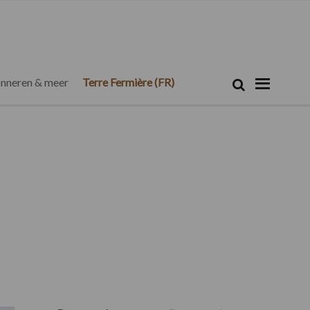
Zoeken...
Zoek
nneren & meer
Terre Fermière (FR)