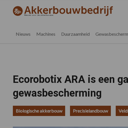
Spring
Door
Spring
Spring
naar
naar
naar
naar
akkerbouwbedrijf.be
Nieuws
de
de
de
de
hoofdnavigatie
hoofd
eerste
voettekst
voor
inhoud
sidebar
de
Nieuws
Machines
Duurzaamheid
Gewasbescherm
vlaamse
akkerbouwer
Ecorobotix ARA is een 
gewasbescherming
Biologische akkerbouw
Precisielandbouw
Veld