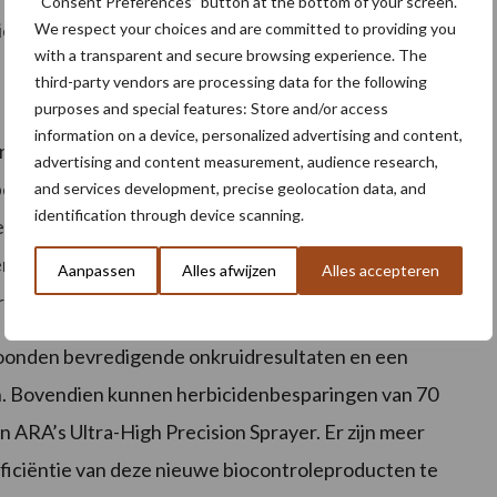
“Consent Preferences” button at the bottom of your screen.
iciden.
We respect your choices and are committed to providing you
with a transparent and secure browsing experience. The
third-party vendors are processing data for the following
purposes and special features: Store and/or access
information on a device, personalized advertising and content,
 proeven omdat er vandaag weinig chemische
advertising and content measurement, audience research,
beschikbaar zijn en verdere reducties worden
and services development, precise geolocation data, and
identification through device scanning.
het Biospray-project zich op drie
n: selectieve toepassing van pelargonzuur
Aanpassen
Alles afwijzen
Alles accepteren
r (twee organische insecticiden).
toonden bevredigende onkruidresultaten en een
en. Bovendien kunnen herbicidenbesparingen van 70
n ARA’s Ultra-High Precision Sprayer. Er zijn meer
ficiëntie van deze nieuwe biocontroleproducten te