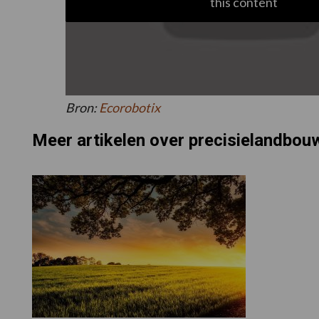
this content
Bron:
Ecorobotix
Meer artikelen over precisielandbou