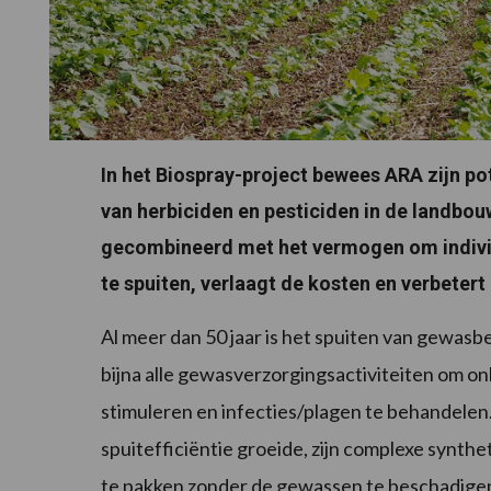
In het Biospray-project bewees ARA zijn po
van herbiciden en pesticiden in de landbou
gecombineerd met het vermogen om individu
te spuiten, verlaagt de kosten en verbeter
Al meer dan 50 jaar is het spuiten van gewas
bijna alle gewasverzorgingsactiviteiten om on
stimuleren en infecties/plagen te behandele
spuitefficiëntie groeide, zijn complexe synth
te pakken zonder de gewassen te beschadigen.