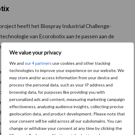
tix
ject heeft het Biospray Industrial Challenge-
technologie van Ecorobotix aan te passen aan de
 veldproeven uit te voeren voor drie soorten
We value your privacy
We and
our 4 partners
use cookies and other tracking
technologies to improve your experience on our website. We
 sproeier met ultrahoge precisie die plant voor plant
may store and/or access information from your device and
gheid van 6×6 centimeter en een doorbraak in
process the personal data, such as your IP address and
ologie van ARA kan alleen individuele onkruiden
browsing data, for purposes like providing you with
personalized ads and content, measuring marketing campaign
proeien en de omliggende grond en gewassen
effectiveness, analyzing audience insights, collecting precise
ntherkenningsvermogen en ultrahoge precisie (UHP).
geolocation data, and product development. Please note that
your consent will be valid across all our subdomains. You can
lt radicaal van conventionele en spot-spuitende
change or withdraw your consent at any time by clicking the
osteneffectieve oplossing is die kan zijn gebruikt