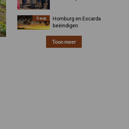
3 aug
Homburg en Escarda
beëindigen
samenwerking
Toon meer