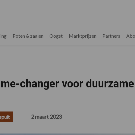
ing
Poten & zaaien
Oogst
Marktprijzen
Partners
Abo
game-changer voor duurzame
2 maart 2023
spuit