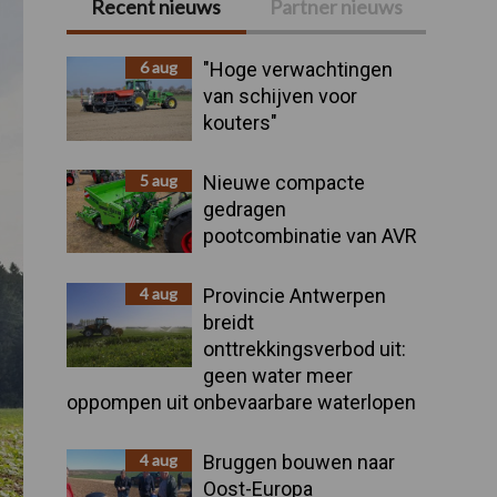
Recent nieuws
Partner nieuws
Primaire
Sidebar
6 aug
"Hoge verwachtingen
van schijven voor
kouters"
5 aug
Nieuwe compacte
gedragen
pootcombinatie van AVR
4 aug
Provincie Antwerpen
breidt
onttrekkingsverbod uit:
geen water meer
oppompen uit onbevaarbare waterlopen
4 aug
Bruggen bouwen naar
Oost-Europa