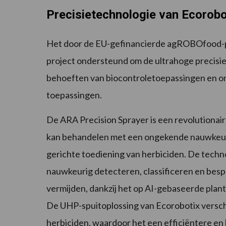
Precisietechnologie van Ecorobo
Het door de EU-gefinancierde agROBOfood-pro
project ondersteund om de ultrahoge precisie
behoeften van biocontroletoepassingen en om
toepassingen.
De ARA Precision Sprayer is een revolutionaire
kan behandelen met een ongekende nauwkeuri
gerichte toediening van herbiciden. De techn
nauwkeurig detecteren, classificeren en bes
vermijden, dankzij het op AI-gebaseerde pla
De UHP-spuitoplossing van Ecorobotix verschi
herbiciden, waardoor het een efficiëntere en k