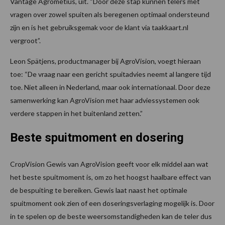
Vantage Agrometius, uit. “Door deze stap kunnen telers met
vragen over zowel spuiten als beregenen optimaal ondersteund
zijn en is het gebruiksgemak voor de klant via taakkaart.nl
vergroot”.
Leon Spätjens, productmanager bij AgroVision, voegt hieraan
toe: “De vraag naar een gericht spuitadvies neemt al langere tijd
toe. Niet alleen in Nederland, maar ook internationaal. Door deze
samenwerking kan AgroVision met haar adviessystemen ook
verdere stappen in het buitenland zetten.”
Beste spuitmoment en dosering
CropVision Gewis van AgroVision geeft voor elk middel aan wat
het beste spuitmoment is, om zo het hoogst haalbare effect van
de bespuiting te bereiken. Gewis laat naast het optimale
spuitmoment ook zien of een doseringsverlaging mogelijk is. Door
in te spelen op de beste weersomstandigheden kan de teler dus