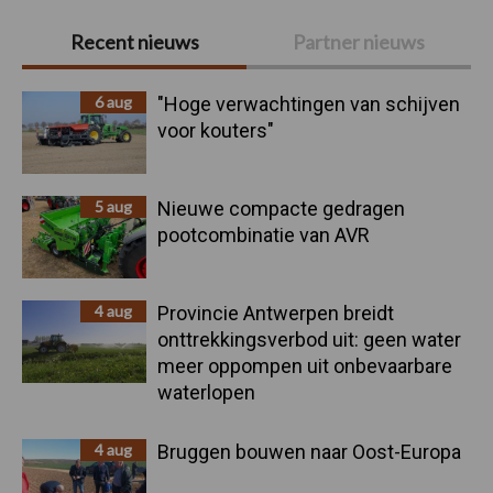
Primaire
Recent nieuws
Partner nieuws
Sidebar
6 aug
"Hoge verwachtingen van schijven
voor kouters"
5 aug
Nieuwe compacte gedragen
pootcombinatie van AVR
4 aug
Provincie Antwerpen breidt
onttrekkingsverbod uit: geen water
meer oppompen uit onbevaarbare
waterlopen
4 aug
Bruggen bouwen naar Oost-Europa