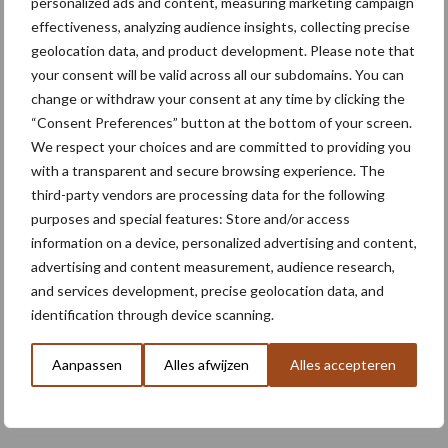
personalized ads and content, measuring marketing campaign
effectiveness, analyzing audience insights, collecting precise
geolocation data, and product development. Please note that
your consent will be valid across all our subdomains. You can
Meer lezen over:
change or withdraw your consent at any time by clicking the
“Consent Preferences” button at the bottom of your screen.
Maak uw keuze
We respect your choices and are committed to providing you
with a transparent and secure browsing experience. The
third-party vendors are processing data for the following
purposes and special features: Store and/or access
information on a device, personalized advertising and content,
Machines
Duurzaamheid
advertising and content measurement, audience research,
and services development, precise geolocation data, and
identification through device scanning.
Aanpassen
Alles afwijzen
Alles accepteren
Toon meer