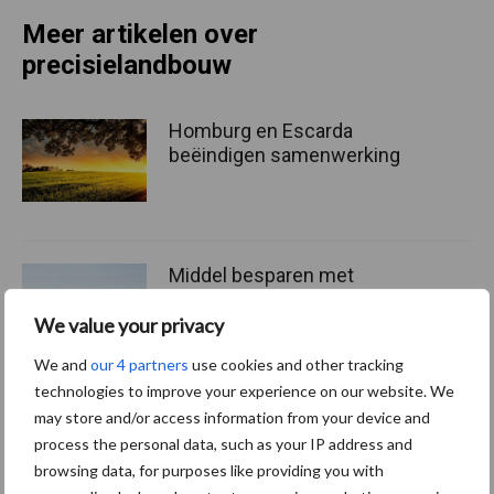
Meer artikelen over
precisielandbouw
Homburg en Escarda
beëindigen samenwerking
Middel besparen met
precisiespuiten: “Elke
druppel op de juiste plek”
We value your privacy
We and
our 4 partners
use cookies and other tracking
technologies to improve your experience on our website. We
may store and/or access information from your device and
In-row wieders: camera’s en
schoffelelementen vormen
process the personal data, such as your IP address and
een gouden duo
browsing data, for purposes like providing you with