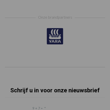
Footer
Onze brandpartners
Schrijf u in voor onze nieuwsbrief
9 + 7 =
*