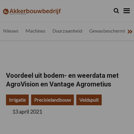
Spring
Door
Spring
Spring
naar
naar
naar
naar
Zoeken...
Zoek
akkerbouwbedrijf.be
Nieuws
de
de
de
de
hoofdnavigatie
hoofd
eerste
voettekst
voor
inhoud
sidebar
de
Nieuws
Machines
Duurzaamheid
Gewasbescherming
vlaamse
akkerbouwer
Voordeel uit bodem- en weerdata met
AgroVision en Vantage Agrometius
Irrigatie
Precisielandbouw
Veldspuit
13 april 2021