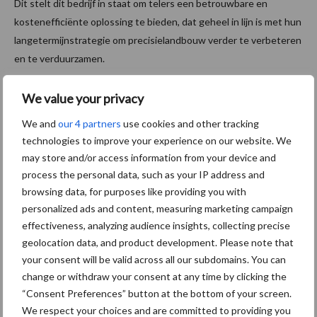
Dit stelt dit bedrijf in staat om telers een betrouwbare en
kostenefficiënte oplossing te bieden, dat geheel in lijn is met hun
langetermijnstrategie om precisielandbouw verder te verbeteren
en te verduurzamen.
Bron:
Homburg
Holland
We value your privacy
Meer artikelen over
We and
our 4 partners
use cookies and other tracking
precisielandbouw
technologies to improve your experience on our website. We
may store and/or access information from your device and
process the personal data, such as your IP address and
Homburg en Escarda
browsing data, for purposes like providing you with
beëindigen samenwerking
personalized ads and content, measuring marketing campaign
effectiveness, analyzing audience insights, collecting precise
geolocation data, and product development. Please note that
your consent will be valid across all our subdomains. You can
Middel besparen met
change or withdraw your consent at any time by clicking the
precisiespuiten: “Elke
“Consent Preferences” button at the bottom of your screen.
druppel op de juiste plek”
We respect your choices and are committed to providing you