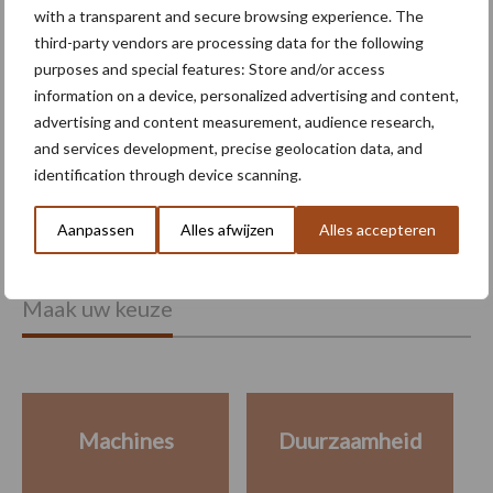
with a transparent and secure browsing experience. The
third-party vendors are processing data for the following
purposes and special features: Store and/or access
In-row wieders: camera’s en
information on a device, personalized advertising and content,
schoffelelementen vormen
advertising and content measurement, audience research,
een gouden duo
and services development, precise geolocation data, and
identification through device scanning.
Aanpassen
Alles afwijzen
Alles accepteren
Meer lezen over:
Maak uw keuze
Machines
Duurzaamheid