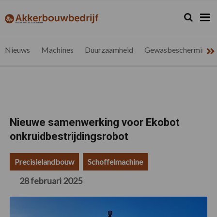
Spring
Door
Spring
Spring
naar
naar
naar
naar
Zoeken...
Zoek
akkerbouwbedrijf.be
Nieuws
de
de
de
de
hoofdnavigatie
hoofd
eerste
voettekst
voor
inhoud
sidebar
de
Nieuws
Machines
Duurzaamheid
Gewasbescherming
vlaamse
akkerbouwer
Nieuwe samenwerking voor Ekobot
onkruidbestrijdingsrobot
Precisielandbouw
Schoffelmachine
28 februari 2025