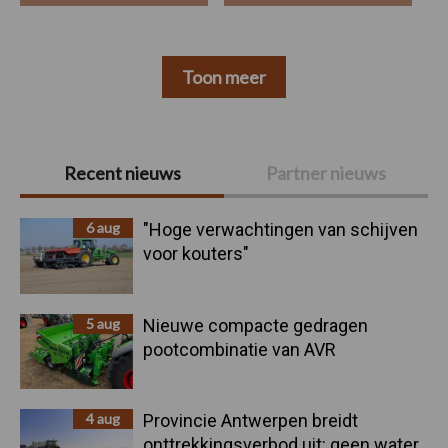
Toon meer
Primaire
Recent nieuws
Partner nieuws
Sidebar
6 aug
"Hoge verwachtingen van schijven
voor kouters"
5 aug
Nieuwe compacte gedragen
pootcombinatie van AVR
4 aug
Provincie Antwerpen breidt
onttrekkingsverbod uit: geen water