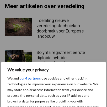
Meer artikelen over veredeling
Toelating nieuwe
veredelingstechnieken
doorbraak voor Europese
landbouw
Solynta registreert eerste
diploïde hybride
aardappelras uit
aardappelzaad op
We value your privacy
Rassenlijst
We and
our 4 partners
use cookies and other tracking
technologies to improve your experience on our website. We
Europees rassenonderzoek
may store and/or access information from your device and
verbetert als landen hun dat
process the personal data, such as your IP address and
koppelen
browsing data, for purposes like providing you with
personalized ads and content, measuring marketing campaign