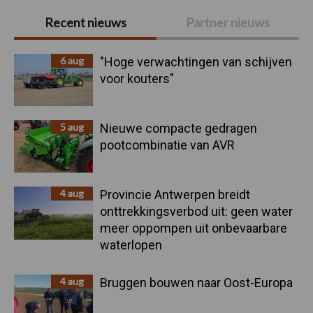
Primaire
Recent nieuws
Partner nieuws
Sidebar
6 aug
"Hoge verwachtingen van schijven
voor kouters"
5 aug
Nieuwe compacte gedragen
pootcombinatie van AVR
4 aug
Provincie Antwerpen breidt
onttrekkingsverbod uit: geen water
meer oppompen uit onbevaarbare
waterlopen
4 aug
Bruggen bouwen naar Oost-Europa