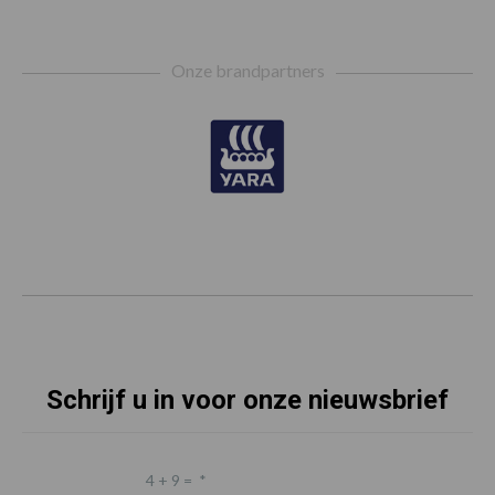
Footer
Onze brandpartners
Schrijf u in voor onze nieuwsbrief
4 + 9 =
*