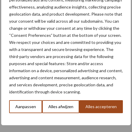
effectiveness, analyzing audience insights, collecting precise
geolocation data, and product development. Please note that
your consent will be valid across all our subdomains. You can
Meer lezen over:
change or withdraw your consent at any time by clicking the
“Consent Preferences” button at the bottom of your screen.
Maak uw keuze
We respect your choices and are committed to providing you
with a transparent and secure browsing experience. The
third-party vendors are processing data for the following
purposes and special features: Store and/or access
information on a device, personalized advertising and content,
Machines
Duurzaamheid
advertising and content measurement, audience research,
and services development, precise geolocation data, and
identification through device scanning.
Aanpassen
Alles afwijzen
Alles accepteren
Toon meer