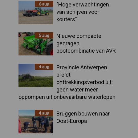
Sidebar
6 aug
"Hoge verwachtingen
van schijven voor
kouters"
5 aug
Nieuwe compacte
gedragen
pootcombinatie van AVR
4 aug
Provincie Antwerpen
breidt
onttrekkingsverbod uit:
geen water meer
oppompen uit onbevaarbare waterlopen
4 aug
Bruggen bouwen naar
Oost-Europa