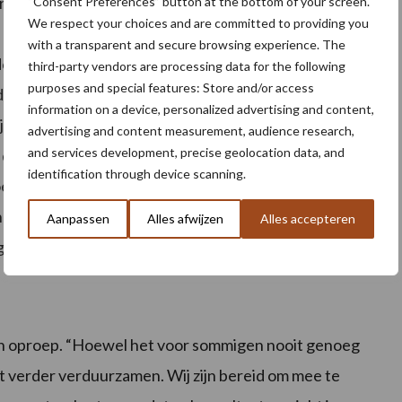
erduurzaming meer dan één versnelling hoger. Boeren
“Consent Preferences” button at the bottom of your screen.
We respect your choices and are committed to providing you
n randvoorwaarden, maar zullen minder ondersteund
with a transparent and secure browsing experience. The
oen en publieke diensten te leveren. Tegelijk
third-party vendors are processing data for the following
purposes and special features: Store and/or access
selveilige en kwaliteitsvolle voedingsproducten
information on a device, personalized advertising and content,
jdragen aan de doelstellingen van de Green Deal. De
advertising and content measurement, audience research,
and services development, precise geolocation data, and
e er wakker van ligt is de boer zelf. Dit is in die zin
identification through device scanning.
p tot aandacht voor de realiteit en voor
en zullen moeten bijdragen aan de uitdagingen van de
Aanpassen
Alles afwijzen
Alles accepteren
g waar te maken.
n oproep. “Hoewel het voor sommigen nooit genoeg
 het verder verduurzamen. Wij zijn bereid om mee te