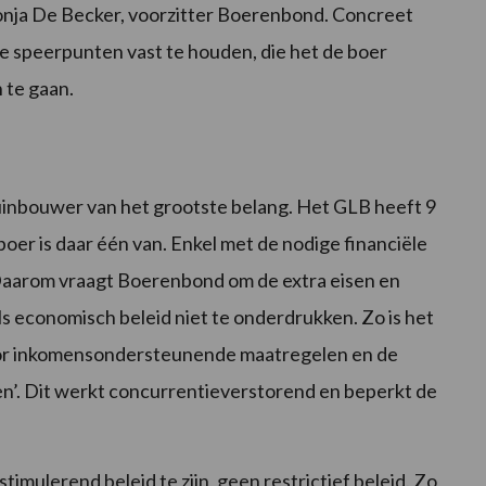
s Sonja De Becker, voorzitter Boerenbond. Concreet
ie speerpunten vast te houden, die het de boer
 te gaan.
tuinbouwer van het grootste belang. Het GLB heeft 9
boer is daar één van. Enkel met de nodige financiële
. Daarom vraagt Boerenbond om de extra eisen en
s economisch beleid niet te onderdrukken. Zo is het
oor inkomensondersteunende maatregelen en de
n’. Dit werkt concurrentieverstorend en beperkt de
imulerend beleid te zijn, geen restrictief beleid. Zo