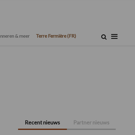
Zoeken...
Zoek
nneren & meer
Terre Fermière (FR)
Recent nieuws
Partner nieuws
Primaire