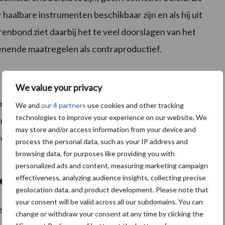
haalbare instrumenten beschikbaar zijn en als hij uit
enbond ziet daarbij het te veel doorslagen van het
nende maatregelen als contraproductief.
We value your privacy
 moet richten op de actieve boer. Het budget voor het
We and
our 4 partners
use cookies and other tracking
technologies to improve your experience on our website. We
andbouwgrond staat onder druk. De uitwerking van een
may store and/or access information from your device and
 verdienmodellen en jonge starters, moet de juiste
process the personal data, such as your IP address and
browsing data, for purposes like providing you with
personalized ads and content, measuring marketing campaign
effectiveness, analyzing audience insights, collecting precise
ie
geolocation data, and product development. Please note that
your consent will be valid across all our subdomains. You can
nwashing doet staat haaks op de realiteit. Met deze
change or withdraw your consent at any time by clicking the