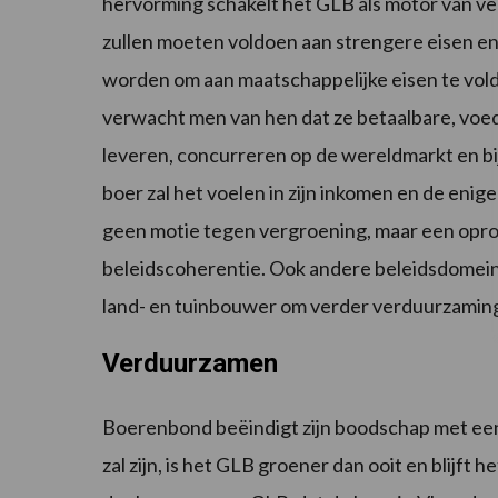
hervorming schakelt het GLB als motor van v
zullen moeten voldoen aan strengere eisen e
worden om aan maatschappelijke eisen te vold
verwacht men van hen dat ze betaalbare, voed
leveren, concurreren op de wereldmarkt en bi
boer zal het voelen in zijn inkomen en de enige di
geen motie tegen vergroening, maar een oproe
beleidscoherentie. Ook andere beleidsdomein
land- en tuinbouwer om verder verduurzamin
Verduurzamen
Boerenbond beëindigt zijn boodschap met ee
zal zijn, is het GLB groener dan ooit en blijft