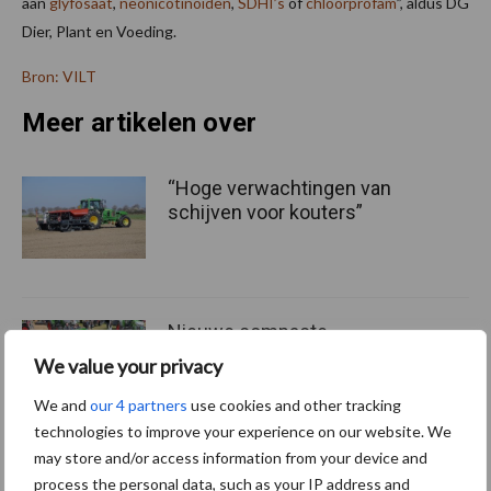
aan
glyfosaat
,
neonicotinoïden
,
SDHI’s
of
chloorprofam
”, aldus DG
Dier, Plant en Voeding.
Bron: VILT
Meer artikelen over
“Hoge verwachtingen van
schijven voor kouters”
Nieuwe compacte
gedragen pootcombinatie
We value your privacy
van AVR
We and
our 4 partners
use cookies and other tracking
technologies to improve your experience on our website. We
may store and/or access information from your device and
Provincie Antwerpen breidt
process the personal data, such as your IP address and