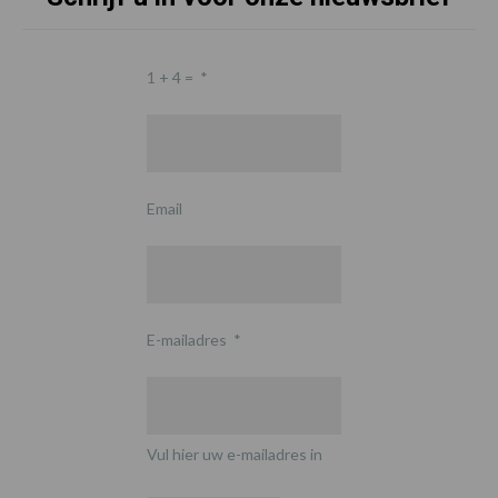
1 + 4 =
*
Email
E-mailadres
*
Vul hier uw e-mailadres in