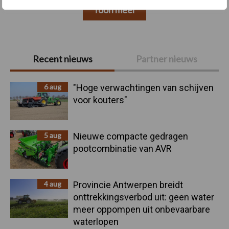
Toon meer
Primaire
Recent nieuws
Partner nieuws
Sidebar
6 aug
"Hoge verwachtingen van schijven
voor kouters"
5 aug
Nieuwe compacte gedragen
pootcombinatie van AVR
4 aug
Provincie Antwerpen breidt
onttrekkingsverbod uit: geen water
meer oppompen uit onbevaarbare
waterlopen