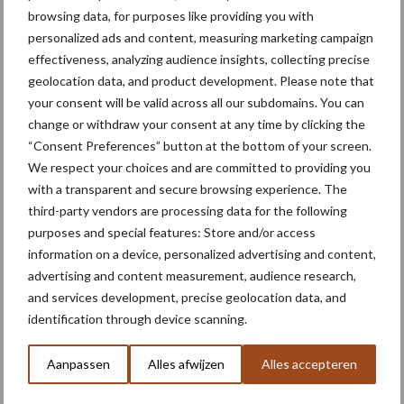
onttrekkingsverbod uit:
browsing data, for purposes like providing you with
geen water meer
personalized ads and content, measuring marketing campaign
oppompen uit onbevaarbare
effectiveness, analyzing audience insights, collecting precise
waterlopen
geolocation data, and product development. Please note that
your consent will be valid across all our subdomains. You can
change or withdraw your consent at any time by clicking the
“Consent Preferences” button at the bottom of your screen.
Meer lezen over:
We respect your choices and are committed to providing you
with a transparent and secure browsing experience. The
Maak uw keuze
third-party vendors are processing data for the following
purposes and special features: Store and/or access
information on a device, personalized advertising and content,
advertising and content measurement, audience research,
and services development, precise geolocation data, and
Machines
Duurzaamheid
identification through device scanning.
Aanpassen
Alles afwijzen
Alles accepteren