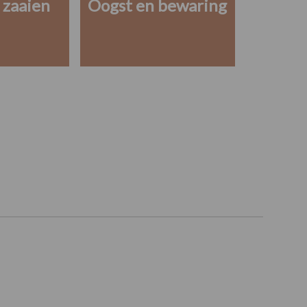
 zaaien
Oogst en bewaring