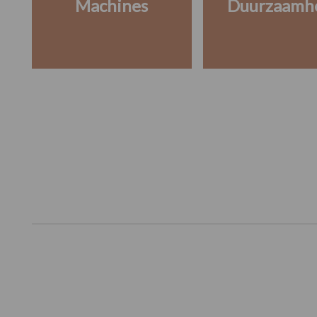
Machines
Duurzaamh
Footer