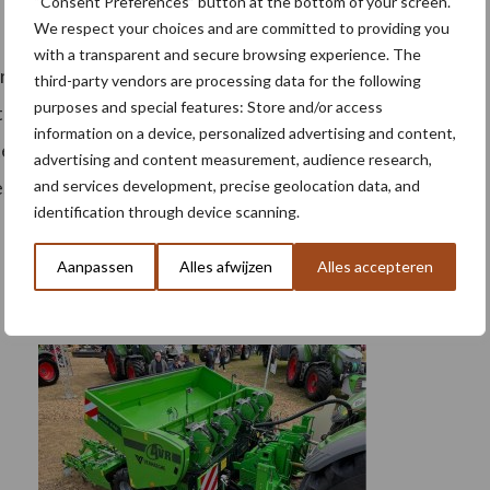
“Consent Preferences” button at the bottom of your screen.
We respect your choices and are committed to providing you
with a transparent and secure browsing experience. The
 hoe om te gaan met het zoetwatertekort, is er nog
third-party vendors are processing data for the following
purposes and special features: Store and/or access
 moeilijk. “Door het droge voorjaar kwam de teelt heel
information on a device, personalized advertising and content,
e als nog ingrijpender dan in 2018, toen het ook heel
advertising and content measurement, audience research,
cke, akkerbouwer in Zeeland en vicevoorzitter van ZLTO.
and services development, precise geolocation data, and
identification through device scanning.
Aanpassen
Alles afwijzen
Alles accepteren