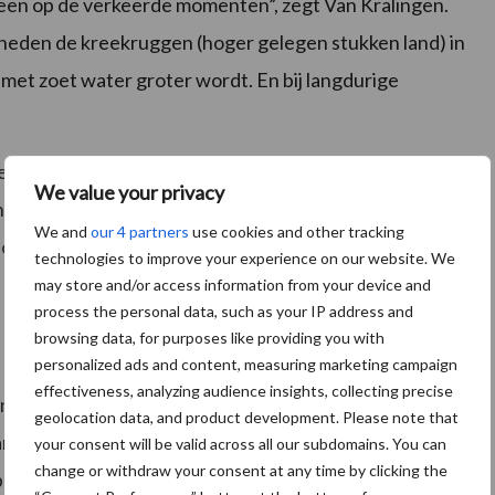
leen op de verkeerde momenten”, zegt Van Kralingen.
eden de kreekruggen (hoger gelegen stukken land) in
l met zoet water groter wordt. En bij langdurige
en” zoet water in de Westerschelde. “Het
We value your privacy
ouden, maar in zomer zou water niet snel afgevoerd
We and
our 4 partners
use cookies and other tracking
f omleiden. Dat vergt forse investeringen, maar die
technologies to improve your experience on our website. We
may store and/or access information from your device and
process the personal data, such as your IP address and
browsing data, for purposes like providing you with
personalized ads and content, measuring marketing campaign
effectiveness, analyzing audience insights, collecting precise
m het tekort aan zoet water op te lossen. Zo is er op
geolocation data, and product development. Please note that
bij afstroom van duinwater beter wordt benut. En op
your consent will be valid across all our subdomains. You can
change or withdraw your consent at any time by clicking the
bben gemaakt om zoute en zoete polders van elkaar te