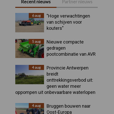
Recent nieuws
Partner nieuws
Primaire
Sidebar
6 aug
"Hoge verwachtingen
van schijven voor
kouters"
5 aug
Nieuwe compacte
gedragen
pootcombinatie van AVR
4 aug
Provincie Antwerpen
breidt
onttrekkingsverbod uit:
geen water meer
oppompen uit onbevaarbare waterlopen
4 aug
Bruggen bouwen naar
Oost-Europa