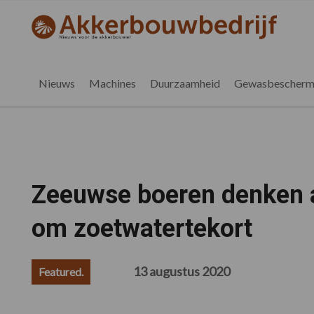
Spring
Door
Spring
Spring
naar
naar
naar
naar
akkerbouwbedrijf.be
Nieuws
de
de
de
de
hoofdnavigatie
hoofd
eerste
voettekst
voor
inhoud
sidebar
de
Nieuws
Machines
Duurzaamheid
Gewasbescherm
vlaamse
akkerbouwer
Zeeuwse boeren denken a
om zoetwatertekort
13 augustus 2020
Featured.