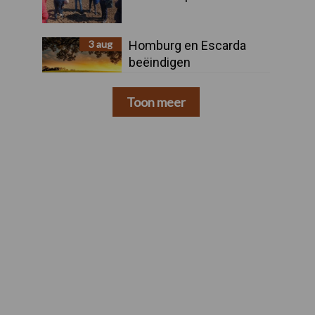
3 aug
Homburg en Escarda
beëindigen
samenwerking
Toon meer