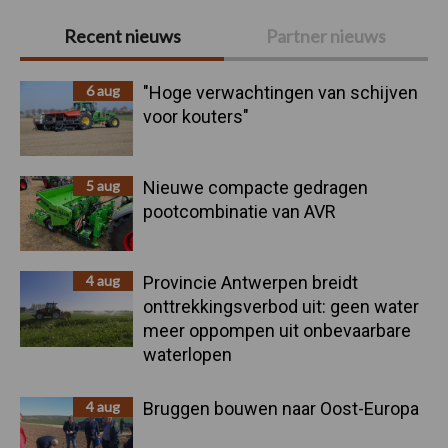
Primaire
Recent nieuws
Partner nieuws
Sidebar
6 aug
"Hoge verwachtingen van schijven
voor kouters"
5 aug
Nieuwe compacte gedragen
pootcombinatie van AVR
4 aug
Provincie Antwerpen breidt
onttrekkingsverbod uit: geen water
meer oppompen uit onbevaarbare
waterlopen
4 aug
Bruggen bouwen naar Oost-Europa