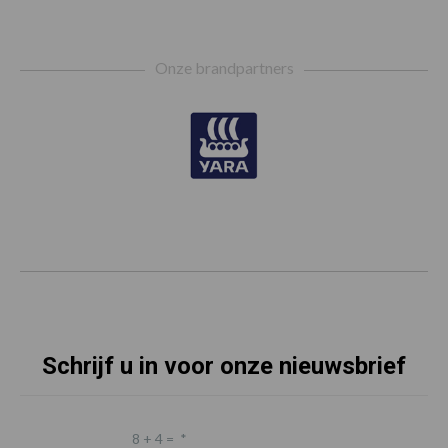
Footer
Onze brandpartners
Schrijf u in voor onze nieuwsbrief
8 + 4 =
*