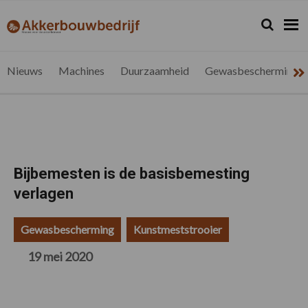
Spring
Door
Spring
Spring
naar
naar
naar
naar
Zoeken...
Zoek
akkerbouwbedrijf.be
Nieuws
de
de
de
de
hoofdnavigatie
hoofd
eerste
voettekst
voor
inhoud
sidebar
de
Nieuws
Machines
Duurzaamheid
Gewasbescherming
vlaamse
akkerbouwer
Bijbemesten is de basisbemesting
verlagen
Gewasbescherming
Kunstmeststrooier
19 mei 2020