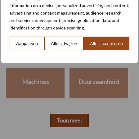
information on a device, personalized advertising and content,
advertising and content measurement, audience research,
and services development, precise geolocation data, and
Meer lezen over:
identification through device scanning.
Aanpassen
Alles afwijzen
Alles accepteren
Maak uw keuze
Machines
Duurzaamheid
Toon meer