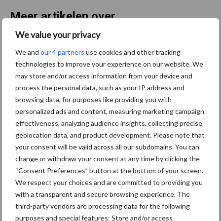
Meer artikelen over
We value your privacy
“Hoge verwachtingen van
We and
our 4 partners
use cookies and other tracking
schijven voor kouters”
technologies to improve your experience on our website. We
may store and/or access information from your device and
process the personal data, such as your IP address and
browsing data, for purposes like providing you with
Nieuwe compacte
personalized ads and content, measuring marketing campaign
gedragen pootcombinatie
effectiveness, analyzing audience insights, collecting precise
van AVR
geolocation data, and product development. Please note that
your consent will be valid across all our subdomains. You can
change or withdraw your consent at any time by clicking the
“Consent Preferences” button at the bottom of your screen.
Provincie Antwerpen breidt
We respect your choices and are committed to providing you
onttrekkingsverbod uit:
with a transparent and secure browsing experience. The
geen water meer
third-party vendors are processing data for the following
oppompen uit onbevaarbare
waterlopen
purposes and special features: Store and/or access