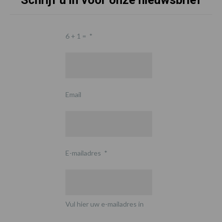
Schrijf u in voor onze nieuwsbrief
6 + 1 =
*
Email
E-mailadres
*
Vul hier uw e-mailadres in