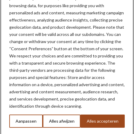
browsing data, for purposes like providing you with
Toon meer
personalized ads and content, measuring marketing campaign
effectiveness, analyzing audience insights, collecting precise
geolocation data, and product development. Please note that
Primaire
your consent will be valid across all our subdomains. You can
Recent nieuws
Partner nieuws
change or withdraw your consent at any time by clicking the
Sidebar
“Consent Preferences” button at the bottom of your screen.
6 aug
"Hoge verwachtingen van schijven
We respect your choices and are committed to providing you
voor kouters"
with a transparent and secure browsing experience. The
third-party vendors are processing data for the following
purposes and special features: Store and/or access
5 aug
Nieuwe compacte gedragen
information on a device, personalized advertising and content,
pootcombinatie van AVR
advertising and content measurement, audience research,
and services development, precise geolocation data, and
identification through device scanning.
4 aug
Provincie Antwerpen breidt
onttrekkingsverbod uit: geen water
Aanpassen
Alles afwijzen
Alles accepteren
meer oppompen uit onbevaarbare
waterlopen