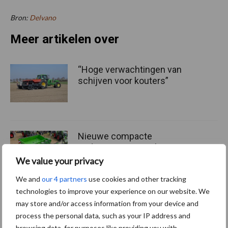
Bron:
Delvano
Meer artikelen over
“Hoge verwachtingen van
schijven voor kouters”
Nieuwe compacte
gedragen pootcombinatie
van AVR
We value your privacy
We and
our 4 partners
use cookies and other tracking
technologies to improve your experience on our website. We
Provincie Antwerpen breidt
may store and/or access information from your device and
onttrekkingsverbod uit:
process the personal data, such as your IP address and
geen water meer
browsing data, for purposes like providing you with