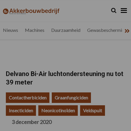
Spring
Door
Spring
Spring
naar
naar
naar
naar
Zoeken...
Zoek
akkerbouwbedrijf.be
Nieuws
de
de
de
de
hoofdnavigatie
hoofd
eerste
voettekst
voor
inhoud
sidebar
de
Nieuws
Machines
Duurzaamheid
Gewasbescherming
vlaamse
akkerbouwer
Delvano Bi-Air luchtondersteuning nu tot
39 meter
Contactherbiciden
Graanfungiciden
Insecticiden
Neonicotinoïden
Veldspuit
3 december 2020