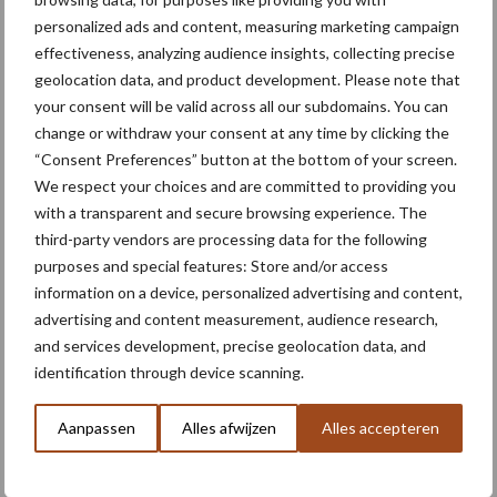
oppompen uit onbevaarbare
personalized ads and content, measuring marketing campaign
waterlopen
effectiveness, analyzing audience insights, collecting precise
geolocation data, and product development. Please note that
your consent will be valid across all our subdomains. You can
change or withdraw your consent at any time by clicking the
Meer lezen over:
“Consent Preferences” button at the bottom of your screen.
We respect your choices and are committed to providing you
Maak uw keuze
with a transparent and secure browsing experience. The
third-party vendors are processing data for the following
purposes and special features: Store and/or access
information on a device, personalized advertising and content,
advertising and content measurement, audience research,
Machines
Duurzaamheid
and services development, precise geolocation data, and
identification through device scanning.
Aanpassen
Alles afwijzen
Alles accepteren
Toon meer