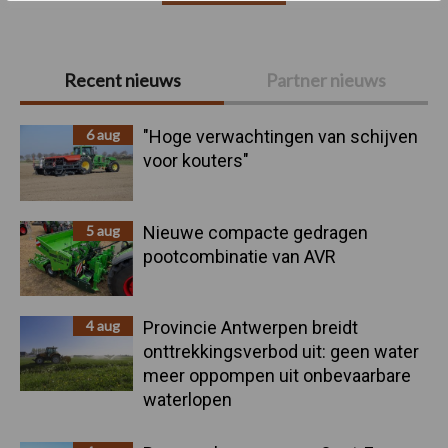
Primaire
Recent nieuws
Partner nieuws
Sidebar
6 aug
"Hoge verwachtingen van schijven
voor kouters"
5 aug
Nieuwe compacte gedragen
pootcombinatie van AVR
4 aug
Provincie Antwerpen breidt
onttrekkingsverbod uit: geen water
meer oppompen uit onbevaarbare
waterlopen