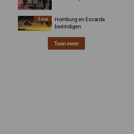
3 aug
Homburg en Escarda
beëindigen
samenwerking
Toon meer