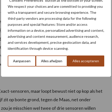
“Consent Preferences” button at the bottom of your screen.
We respect your choices and are committed to providing you
te laat de droogtestress ontstaan”, verklaart
with a transparent and secure browsing experience. The
third-party vendors are processing data for the following
eerstations. “We wilden graag weten hoeveel vocht er
purposes and special features: Store and/or access
lijk ook meer opbrengst binnenhaalt. Bovendien liggen
information on a device, personalized advertising and content,
advertising and content measurement, audience research,
sverboden onder een vergrootglas. Bij ons speelt het
and services development, precise geolocation data, and
t de beschikbaarheid van voldoende zoet
identification through device scanning.
we voor zijn. Daarom willen we hier het voortouw in
Aanpassen
Alles afwijzen
Alles accepteren
e hopen dat collega’s ons hier in gaan volgen.”
xact-sensoren, maar loopt bewust niet op kop als het
 zit op bonte grond, tegen de Maas, net onder
zou je misschien wel twee of drie sensoren willen