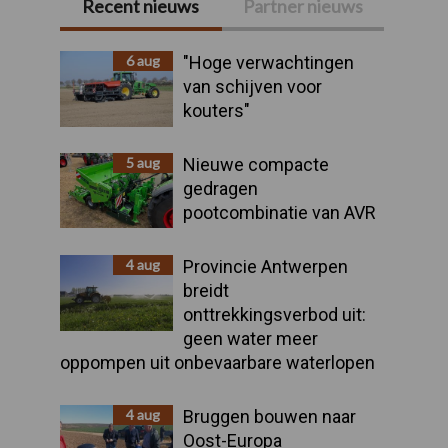
Recent nieuws
Partner nieuws
Primaire
Sidebar
6 aug
"Hoge verwachtingen
van schijven voor
kouters"
5 aug
Nieuwe compacte
gedragen
pootcombinatie van AVR
4 aug
Provincie Antwerpen
breidt
onttrekkingsverbod uit:
geen water meer
oppompen uit onbevaarbare waterlopen
4 aug
Bruggen bouwen naar
Oost-Europa