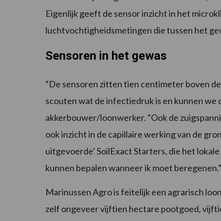
Eigenlijk geeft de sensor inzicht in het micr
luchtvochtigheidsmetingen die tussen het g
Sensoren in het gewas
“De sensoren zitten tien centimeter boven d
scouten wat de infectiedruk is en kunnen we q
akkerbouwer/loonwerker. “Ook de zuigspannin
ook inzicht in de capillaire werking van de gr
uitgevoerde’ SoilExact Starters, die het loka
kunnen bepalen wanneer ik moet beregenen.
Marinussen Agro is feitelijk een agrarisch loo
zelf ongeveer vijftien hectare pootgoed, vijfti