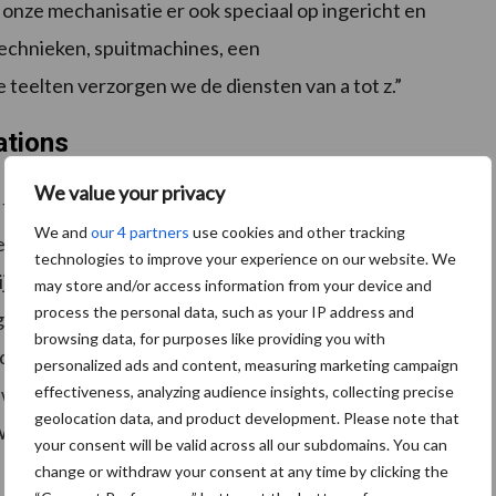
 onze mechanisatie er ook speciaal op ingericht en
echnieken, spuitmachines, een
teelten verzorgen we de diensten van a tot z.”
ations
We value your privacy
te laat de droogtestress ontstaan”, verklaart
We and
our 4 partners
use cookies and other tracking
eerstations. “We wilden graag weten hoeveel vocht er
technologies to improve your experience on our website. We
lijk ook meer opbrengst binnenhaalt. Bovendien liggen
may store and/or access information from your device and
process the personal data, such as your IP address and
sverboden onder een vergrootglas. Bij ons speelt het
browsing data, for purposes like providing you with
t de beschikbaarheid van voldoende zoet
personalized ads and content, measuring marketing campaign
effectiveness, analyzing audience insights, collecting precise
we voor zijn. Daarom willen we hier het voortouw in
geolocation data, and product development. Please note that
e hopen dat collega’s ons hier in gaan volgen.”
your consent will be valid across all our subdomains. You can
change or withdraw your consent at any time by clicking the