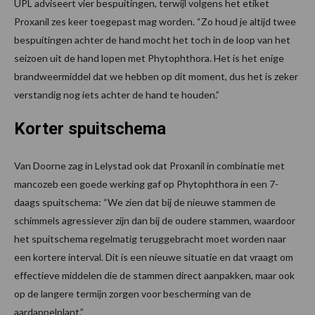
UPL adviseert vier bespuitingen, terwijl volgens het etiket
Proxanil zes keer toegepast mag worden. “Zo houd je altijd twee
bespuitingen achter de hand mocht het toch in de loop van het
seizoen uit de hand lopen met Phytophthora. Het is het enige
brandweermiddel dat we hebben op dit moment, dus het is zeker
verstandig nog iets achter de hand te houden.”
Korter spuitschema
Van Doorne zag in Lelystad ook dat Proxanil in combinatie met
mancozeb een goede werking gaf op Phytophthora in een 7-
daags spuitschema: “We zien dat bij de nieuwe stammen de
schimmels agressiever zijn dan bij de oudere stammen, waardoor
het spuitschema regelmatig teruggebracht moet worden naar
een kortere interval. Dit is een nieuwe situatie en dat vraagt om
effectieve middelen die de stammen direct aanpakken, maar ook
op de langere termijn zorgen voor bescherming van de
aardappelplant.”