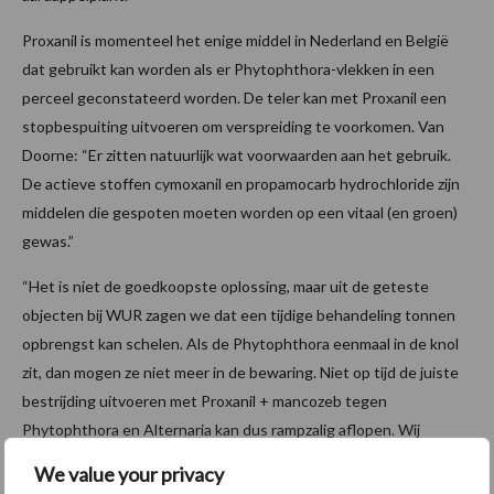
Proxanil is momenteel het enige middel in Nederland en België
dat gebruikt kan worden als er Phytophthora-vlekken in een
perceel geconstateerd worden. De teler kan met Proxanil een
stopbespuiting uitvoeren om verspreiding te voorkomen. Van
Doorne: “Er zitten natuurlijk wat voorwaarden aan het gebruik.
De actieve stoffen cymoxanil en propamocarb hydrochloride zijn
middelen die gespoten moeten worden op een vitaal (en groen)
gewas.”
“Het is niet de goedkoopste oplossing, maar uit de geteste
objecten bij WUR zagen we dat een tijdige behandeling tonnen
opbrengst kan schelen. Als de Phytophthora eenmaal in de knol
zit, dan mogen ze niet meer in de bewaring. Niet op tijd de juiste
bestrijding uitvoeren met Proxanil + mancozeb tegen
Phytophthora en Alternaria kan dus rampzalig aflopen. Wij
zeggen dan ook richting de aardappelteler als het gaat om
We value your privacy
Phytophthora bestrijding in aardappelen: Voorkomen is beter dan