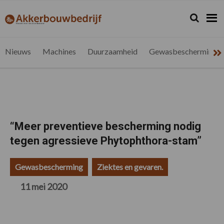
Spring
Door
Spring
Spring
naar
naar
naar
naar
Zoeken...
Zoek
akkerbouwbedrijf.be
Nieuws
de
de
de
de
hoofdnavigatie
hoofd
eerste
voettekst
voor
inhoud
sidebar
de
Nieuws
Machines
Duurzaamheid
Gewasbescherming
vlaamse
akkerbouwer
“Meer preventieve bescherming nodig
tegen agressieve Phytophthora-stam”
Gewasbescherming
Ziektes en gevaren.
11 mei 2020