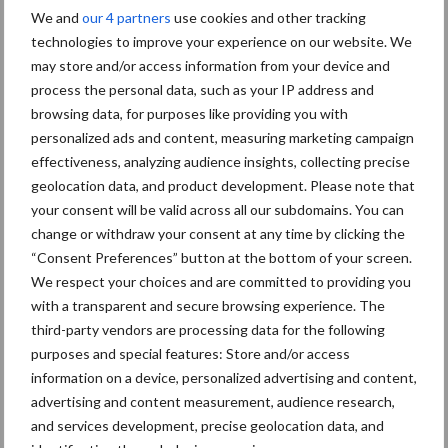
We and
our 4 partners
use cookies and other tracking
genezen!”
technologies to improve your experience on our website. We
Meer informatie over de producten
may store and/or access information from your device and
van UPL?
process the personal data, such as your IP address and
browsing data, for purposes like providing you with
Crop Manager Kurt Put en Tom van Craenem
personalized ads and content, measuring marketing campaign
E:
kurt.put@upl-ltd.com
,
effectiveness, analyzing audience insights, collecting precise
tom.vancraenem@upl-ltd.com
geolocation data, and product development. Please note that
your consent will be valid across all our subdomains. You can
T: +32 (0) 470706746,
change or withdraw your consent at any time by clicking the
T + 32 (0) 479552645
“Consent Preferences” button at the bottom of your screen.
W:
www.upl-ltd.com/be
We respect your choices and are committed to providing you
Meer artikelen over
with a transparent and secure browsing experience. The
third-party vendors are processing data for the following
purposes and special features: Store and/or access
“Hoge verwachtingen van
information on a device, personalized advertising and content,
schijven voor kouters”
advertising and content measurement, audience research,
and services development, precise geolocation data, and