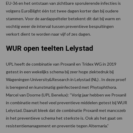
EU-36 en het ontstaan van zichtbare sporulerende infecties is
volgens EuroBlight één tot twee dagen korter dan bij oudere
stammen. Voor de aardappelteler betekent dit dat bij warm en
vochtig weer de interval tussen preventieve bespuitingen
verkort dient te worden naar vijf of zes dagen.
WUR open teelten Lelystad
UPL heeft de combinatie van Proxanil en Tridex WG in 2019
getest in een wekelijks schema bij zeer hoge ziektedruk bij
Wageningen University&Research in Lelystad (NL) . In deze proef
is beregend en kunstmatig geïnfecteerd met Phytophthora.
Marcel van Doorne (UPL Benelux): “Vorig jaar hebben we Proxanil
in combinatie met heel veel preventieve middelen getest bij WUR
Lelystad. Daaruit bleek dat de combinatie Proxanil met mancozeb
in het preventieve schema het sterkste is. Ook als het gaat om
resistentiemanagement en preventie tegen Alternaria.”