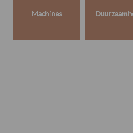
Machines
Duurzaamh
Footer