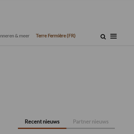
Zoeken...
Zoek
nneren & meer
Terre Fermière (FR)
Recent nieuws
Partner nieuws
Primaire