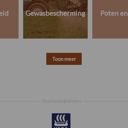
eid
Gewasbescherming
Poten en
Toon meer
Onze brandpartners