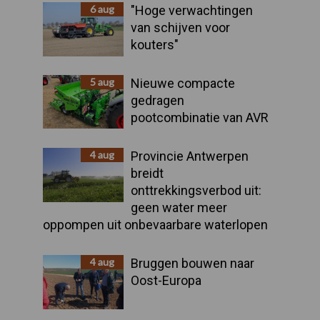
Sidebar
6 aug
"Hoge verwachtingen
van schijven voor
kouters"
5 aug
Nieuwe compacte
gedragen
pootcombinatie van AVR
4 aug
Provincie Antwerpen
breidt
onttrekkingsverbod uit:
geen water meer
oppompen uit onbevaarbare waterlopen
4 aug
Bruggen bouwen naar
Oost-Europa