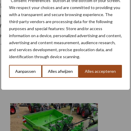
“Consent Preferences” button at the bottom of your screen.
k al lang niet meer bij me”, vertelt Pieter, “alles doe ik
We respect your choices and are committed to providing you
with a transparent and secure browsing experience. The
et mijn GSM , ’s avonds heb ik geen bijkomend werk.
third-party vendors are processing data for the following
 fyto werd al ‘te velde’ ingevuld.” De fytocontrole in
purposes and special features: Store and/or access
Vision attendeert op overgebruik en wachttermijnen
information on a device, personalized advertising and content,
advertising and content measurement, audience research,
”
and services development, precise geolocation data, and
identification through device scanning.
Aanpassen
Alles afwijzen
Alles accepteren