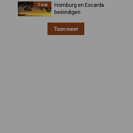
3 aug
Homburg en Escarda
beëindigen
samenwerking
Toon meer