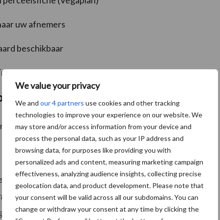
n perceelsfiche (Vegaplan)
 naar uw afnemers
aard beschikbaar
Trimble Terminal
We value your privacy
on?
We and
our 4 partners
use cookies and other tracking
technologies to improve your experience on our website. We
ratie.
may store and/or access information from your device and
process the personal data, such as your IP address and
browsing data, for purposes like providing you with
personalized ads and content, measuring marketing campaign
effectiveness, analyzing audience insights, collecting precise
er Vanmerhaeghe:
“Met CropVision kan ik mooi op de
geolocation data, and product development. Please note that
top het voorbereidend werk doen, mijn gewassen zijn
your consent will be valid across all our subdomains. You can
change or withdraw your consent at any time by clicking the
ngetekend, de App loopt synchroon mee.” “Pen en papier