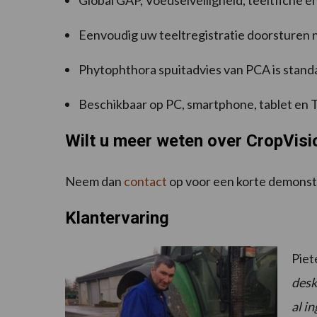
Global GAP, Voedselveiligheid, teeltfiche e
Eenvoudig uw teeltregistratie doorsturen
Phytophthora spuitadvies van PCA is stand
Beschikbaar op PC, smartphone, tablet en 
Wilt u meer weten over CropVisi
Neem dan
contact
op voor een korte demonst
Klantervaring
Piet
desk
al i