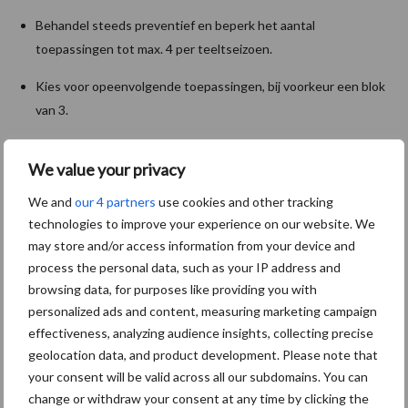
Behandel steeds preventief en beperk het aantal
toepassingen tot max. 4 per teeltseizoen.
Kies voor opeenvolgende toepassingen, bij voorkeur een blok
van 3.
Respecteer de dosis en het aanbevolen interval tussen de
We value your privacy
toepassingen.
We and
our 4 partners
use cookies and other tracking
Het is sterk aan te raden deze eenvoudige adviezen op te volgen
technologies to improve your experience on our website. We
om zo dit zeer efficiënte middel op Phytophthora te behouden
may store and/or access information from your device and
voor de lange termijn. Tegenwoordig verdwijnen er immers meer
process the personal data, such as your IP address and
middelen dan dat er nieuwe bijkomen.
browsing data, for purposes like providing you with
personalized ads and content, measuring marketing campaign
Technische aspecten Zorvec
effectiveness, analyzing audience insights, collecting precise
geolocation data, and product development. Please note that
Enicade®
your consent will be valid across all our subdomains. You can
change or withdraw your consent at any time by clicking the
Zorvec Enicade® bevat: 100 g/l Oxathiapiprolin