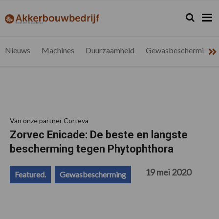
Spring
Door
Spring
Spring
naar
naar
naar
naar
Zoeken...
Zoek
akkerbouwbedrijf.be
Nieuws
de
de
de
de
hoofdnavigatie
hoofd
eerste
voettekst
voor
inhoud
sidebar
de
Nieuws
Machines
Duurzaamheid
Gewasbescherming
vlaamse
akkerbouwer
Van onze partner Corteva
Zorvec Enicade: De beste en langste
bescherming tegen Phytophthora
19 mei 2020
Featured.
Gewasbescherming