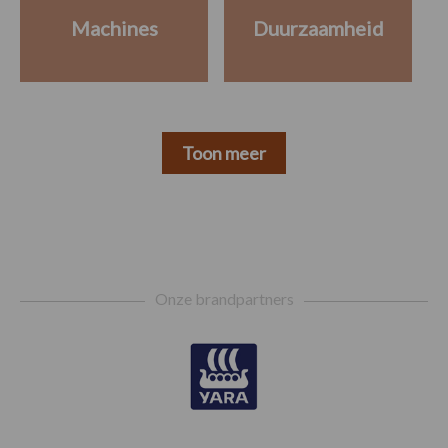
Machines
Duurzaamheid
Toon meer
Footer
Onze brandpartners