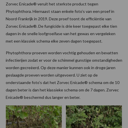
Zorvec Enicade® veruit het sterkste product tegen
Phytophthora. Hiernaast staan enkele foto’s van een proef in
Noord-Frankrijk in 2019. Deze proef toont de efficiëntie van
Zorvec Enicade®. De fungicide is drie keer toegepast elke tien
dagen in de snelle loofgroeifase van het gewas en vergeleken
met een klassiek schema elke zeven dagen toegepast.
Phytophthora-proeven worden vochtig gehouden en bevatten
infectierijen zodat er voor de schimmel gunstige omstandigheden
worden gecreëerd. Op deze manier kunnen ook in droge jaren
geslaagde proeven worden uitgevoerd. U ziet op de
onderstaande foto’s dat het Zorvec Enicade® schema om de 10
dagen beter is dan het klassieke schema om de 7 dagen. Zorvec
Enicade® beschermd dus langer en beter.