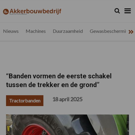
Spring
Door
Spring
Spring
naar
naar
naar
naar
Zoeken...
Zoek
akkerbouwbedrijf.be
Nieuws
de
de
de
de
hoofdnavigatie
hoofd
eerste
voettekst
voor
inhoud
sidebar
de
Nieuws
Machines
Duurzaamheid
Gewasbescherming
vlaamse
akkerbouwer
“Banden vormen de eerste schakel
tussen de trekker en de grond”
18 april 2025
Tractorbanden