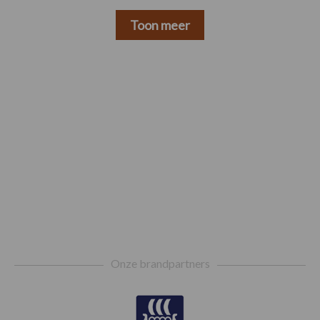
Toon meer
Footer
Onze brandpartners