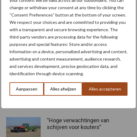
your consent will be valid across all our subdomains. You can
change or withdraw your consent at any time by clicking the
De getrokken Horschveldspuit op dit bedrijf is ook uitgerust met
“Consent Preferences” button at the bottom of your screen.
een luchtdrukwisselsysteem. Deze investering is gedaan in 2021,
We respect your choices and are committed to providing you
waarbij een PTGsysteem is geïnstalleerd. Het duurt slechts drie
with a transparent and secure browsing experience. The
third-party vendors are processing data for the following
minuten om van 0,6 naar twee bar te gaan. Deze akkerbouwer
purposes and special features: Store and/or access
heeft percelen van ruime omvang, die tevens ver van elkaar
information on a device, personalized advertising and content,
verwijderd liggen, dus het snel wisselen tussen
advertising and content measurement, audience research,
bandenspanningen is gewenst. “Hierdoor kan ik eerder het land
and services development, precise geolocation data, and
op gaan na een regenbui. Dit heeft dus zowel ecologische als
identification through device scanning.
economische voordelen.”
Aanpassen
Alles afwijzen
Alles accepteren
Tekst en beeld: Antoine Van Houtte
Meer artikelen over
“Hoge verwachtingen van
schijven voor kouters”