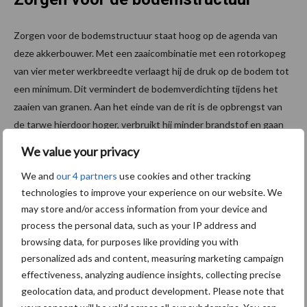
Zorgen voor de bodemstructuur staat hoog op de agenda van
deze akkerbouwer. Met een zaaicombinatie met een rotorkopeg
van vier meter werkbreedte verlaagt hij de druk op de bodem tot
een minimum. Dit vermindert de bodemverdichting tijdens het
zaaien van granen. Aan het einde van de rit is de opbrengst van
de tarwe hierdoor hoger, verbruikt hij minder brandstof en gaan
zijn banden langer mee. “Het is dus echt een rendabele
We value your privacy
investering.” De akkerbouwer uit Visé heeft nog geen
We and
our 4 partners
use cookies and other tracking
luchtdrukwisselsysteem op zijn kippers. “Maar het is iets waar ik
technologies to improve your experience on our website. We
wel over nadenk om ook op dit vlak de bodemdruk te
may store and/or access information from your device and
optimaliseren.” Wel zijn op dit bedrijf drie van de vier tractoren
process the personal data, such as your IP address and
uitgerust met Bridgestone-banden. De vierde zal binnenkort
browsing data, for purposes like providing you with
worden uitgerust met Bridgestones, wanneer de originele
personalized ads and content, measuring marketing campaign
banden aan vervanging toe zijn.
effectiveness, analyzing audience insights, collecting precise
geolocation data, and product development. Please note that
Meer veelzijdigheid voor het spuiten