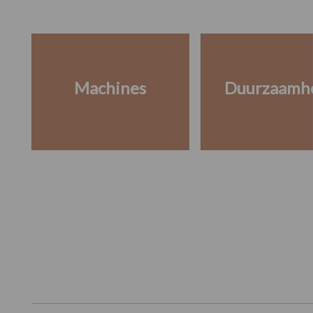
Machines
Duurzaamh
Footer