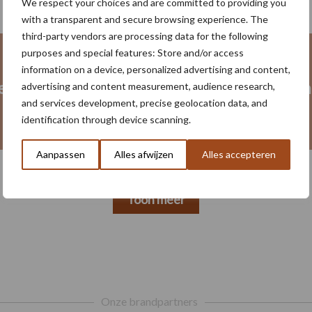
We respect your choices and are committed to providing you
with a transparent and secure browsing experience. The
third-party vendors are processing data for the following
purposes and special features: Store and/or access
information on a device, personalized advertising and content,
eid
Gewasbescherming
Poten en
advertising and content measurement, audience research,
and services development, precise geolocation data, and
identification through device scanning.
Aanpassen
Alles afwijzen
Alles accepteren
Toon meer
Onze brandpartners