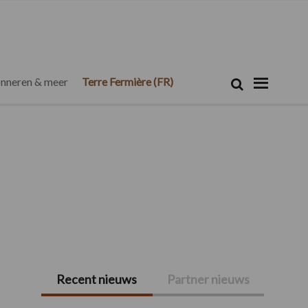
Zoeken...
Zoek
nneren & meer
Terre Fermière (FR)
Recent nieuws
Partner nieuws
Primaire