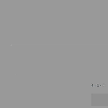
8 + 0 =
*