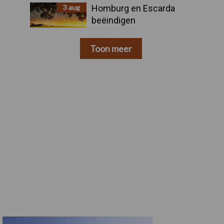
3 aug
Homburg en Escarda
beëindigen
samenwerking
Toon meer