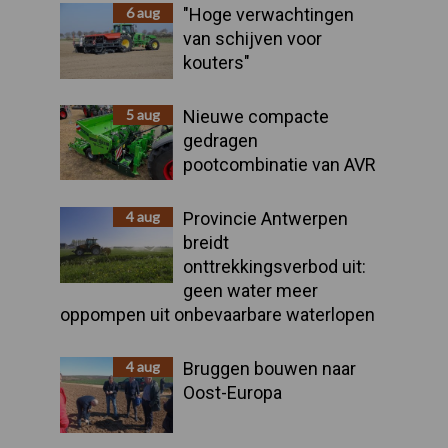
Sidebar
6 aug
"Hoge verwachtingen
van schijven voor
kouters"
5 aug
Nieuwe compacte
gedragen
pootcombinatie van AVR
4 aug
Provincie Antwerpen
breidt
onttrekkingsverbod uit:
geen water meer
oppompen uit onbevaarbare waterlopen
4 aug
Bruggen bouwen naar
Oost-Europa