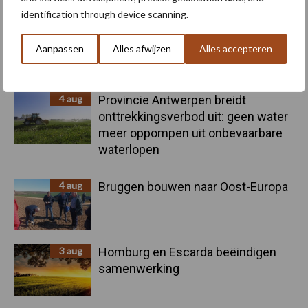
identification through device scanning.
5 aug
Nieuwe compacte gedragen
Aanpassen
Alles afwijzen
Alles accepteren
pootcombinatie van AVR
4 aug
Provincie Antwerpen breidt
onttrekkingsverbod uit: geen water
meer oppompen uit onbevaarbare
waterlopen
4 aug
Bruggen bouwen naar Oost-Europa
3 aug
Homburg en Escarda beëindigen
samenwerking