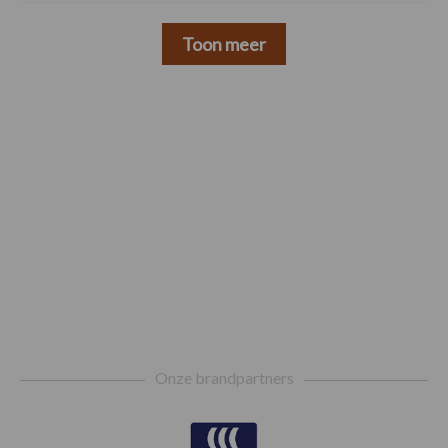
Toon meer
Footer
Onze brandpartners