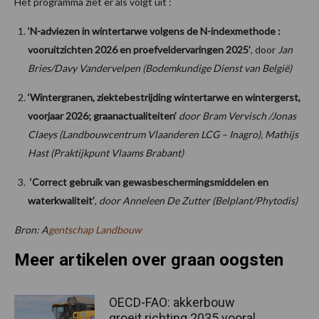
Het programma ziet er als volgt uit :
‘N-adviezen in wintertarwe volgens de N-indexmethode :
vooruitzichten 2026 en proefveldervaringen 2025’
, door
Jan
Bries/Davy Vandervelpen (Bodemkundige Dienst van België)
‘Wintergranen, ziektebestrijding wintertarwe en wintergerst,
voorjaar 2026; graanactualiteiten’
door Bram Vervisch /Jonas
Claeys (Landbouwcentrum Vlaanderen LCG – Inagro), Mathijs
Hast (Praktijkpunt Vlaams Brabant)
‘Correct gebruik van gewasbeschermingsmiddelen en
waterkwaliteit’
,
door Anneleen De Zutter (Belplant/Phytodis)
Bron: A
gentschap Landbouw
Meer artikelen over graan oogsten
OECD-FAO: akkerbouw
groeit richting 2035 vooral