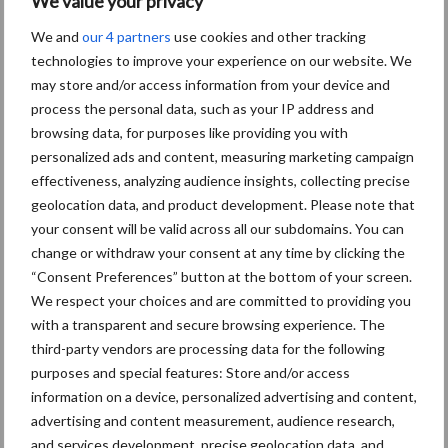
We value your privacy
Maak uw keuze
We and
our 4 partners
use cookies and other tracking
technologies to improve your experience on our website. We
may store and/or access information from your device and
process the personal data, such as your IP address and
Machines
Duurzaamheid
browsing data, for purposes like providing you with
personalized ads and content, measuring marketing campaign
effectiveness, analyzing audience insights, collecting precise
geolocation data, and product development. Please note that
your consent will be valid across all our subdomains. You can
Toon meer
change or withdraw your consent at any time by clicking the
“Consent Preferences” button at the bottom of your screen.
We respect your choices and are committed to providing you
with a transparent and secure browsing experience. The
Primaire
Recent nieuws
Partner nieuws
third-party vendors are processing data for the following
Sidebar
purposes and special features: Store and/or access
information on a device, personalized advertising and content,
6 aug
"Hoge verwachtingen van schijven
advertising and content measurement, audience research,
voor kouters"
and services development, precise geolocation data, and