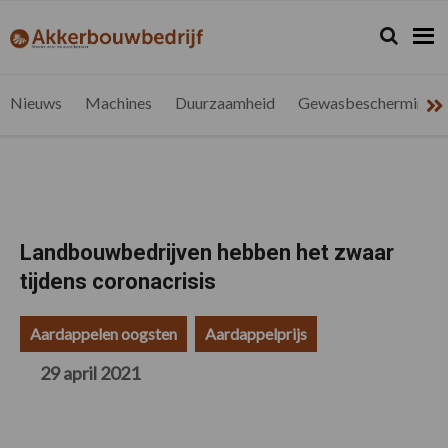
Spring
Door
Spring
Spring
naar
naar
naar
naar
Zoeken...
Zoek
akkerbouwbedrijf.be
Nieuws
de
de
de
de
hoofdnavigatie
hoofd
eerste
voettekst
voor
inhoud
sidebar
de
Nieuws
Machines
Duurzaamheid
Gewasbescherming
vlaamse
akkerbouwer
Landbouwbedrijven hebben het zwaar
tijdens coronacrisis
Aardappelen oogsten
Aardappelprijs
29 april 2021