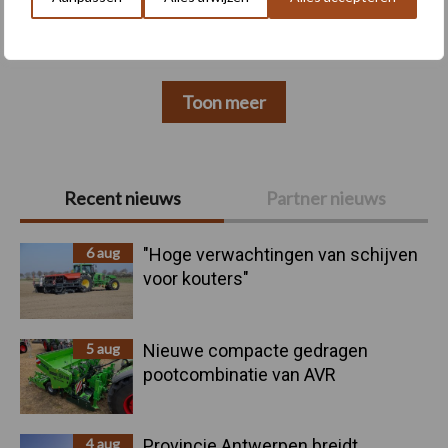
Toon meer
Primaire
Recent nieuws
Partner nieuws
Sidebar
6 aug
"Hoge verwachtingen van schijven
voor kouters"
5 aug
Nieuwe compacte gedragen
pootcombinatie van AVR
4 aug
Provincie Antwerpen breidt