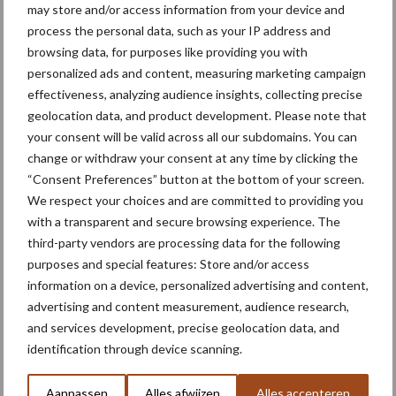
en kennisdeling
may store and/or access information from your device and
process the personal data, such as your IP address and
browsing data, for purposes like providing you with
personalized ads and content, measuring marketing campaign
Vlaamse agrohandel op
effectiveness, analyzing audience insights, collecting precise
recordniveau, maar
geolocation data, and product development. Please note that
aardappelsector voelt druk
your consent will be valid across all our subdomains. You can
op exportmarkt
change or withdraw your consent at any time by clicking the
“Consent Preferences” button at the bottom of your screen.
We respect your choices and are committed to providing you
Meer lezen over:
with a transparent and secure browsing experience. The
third-party vendors are processing data for the following
purposes and special features: Store and/or access
Maak uw keuze
information on a device, personalized advertising and content,
advertising and content measurement, audience research,
and services development, precise geolocation data, and
identification through device scanning.
Machines
Duurzaamheid
Aanpassen
Alles afwijzen
Alles accepteren