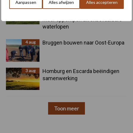
Aanpassen
Alles afwijzen
Alles accepteren
4 aug
Provincie Antwerpen breidt
onttrekkingsverbod uit: geen water
meer oppompen uit onbevaarbare
waterlopen
4 aug
Bruggen bouwen naar Oost-Europa
3 aug
Homburg en Escarda beëindigen
samenwerking
Toon meer