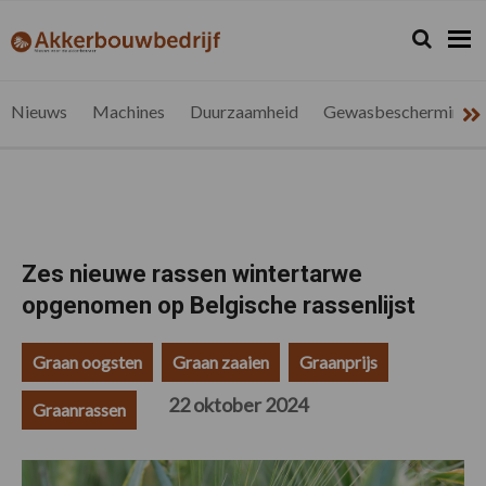
Spring
Door
Spring
Spring
naar
naar
naar
naar
Zoeken...
Zoek
akkerbouwbedrijf.be
Nieuws
de
de
de
de
hoofdnavigatie
hoofd
eerste
voettekst
voor
inhoud
sidebar
de
Nieuws
Machines
Duurzaamheid
Gewasbescherming
vlaamse
akkerbouwer
Zes nieuwe rassen wintertarwe
opgenomen op Belgische rassenlijst
Graan oogsten
Graan zaaien
Graanprijs
22 oktober 2024
Graanrassen