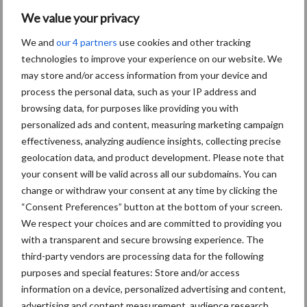
We value your privacy
Maak uw keuze
We and
our 4 partners
use cookies and other tracking
technologies to improve your experience on our website. We
may store and/or access information from your device and
process the personal data, such as your IP address and
browsing data, for purposes like providing you with
Machines
Duurzaamheid
personalized ads and content, measuring marketing campaign
effectiveness, analyzing audience insights, collecting precise
geolocation data, and product development. Please note that
your consent will be valid across all our subdomains. You can
change or withdraw your consent at any time by clicking the
Toon meer
“Consent Preferences” button at the bottom of your screen.
We respect your choices and are committed to providing you
with a transparent and secure browsing experience. The
third-party vendors are processing data for the following
Primaire
Recent nieuws
Partner nieuws
purposes and special features: Store and/or access
Sidebar
information on a device, personalized advertising and content,
advertising and content measurement, audience research,