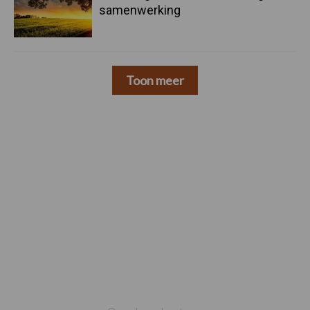
samenwerking
Toon meer
Footer