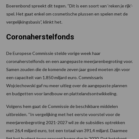
Boerenbond spreekt dit tegen. “Dit is een soort van ‘reken je rijk’-
spel. Het gaat enkel om cosmetische plussen en spelen met de
vergelijkingsbasis”, klinkt het.
Coronaherstelfonds
De Europese Commissie stelde vorige week haar
coronaherstelfonds en een aangepaste meerjarenbegroting voor.
Samen zouden die de komende zeven jaar goed moeten zijn voor
een capaciteit van 1.850 miljard euro. Commissaris
Wojciechowski gaf nu meer uitleg over de aangepaste plannen
en budgetten voor landbouw en plattelandsontwikkeling.
Volgens hem gaat de Commissie de beschikbare middelen
uitbreiden. “In vergelijking met het eerste voorstel voor de
meerjarenbegroting 2021-2027 wil ze de subsidies optrekken
met 26,4 miljard euro, tot een totaal van 391,4 miljard. Daarmee
ligt het budget twee procent hoger dan in 2020. Dat betekent