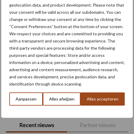
geolocation data, and product development. Please note that
Meer lezen over:
your consent will be valid across all our subdomains. You can
change or withdraw your consent at any time by clicking the
Maak uw keuze
“Consent Preferences” button at the bottom of your screen.
We respect your choices and are committed to providing you
with a transparent and secure browsing experience. The
third-party vendors are processing data for the following
purposes and special features: Store and/or access
Machines
Duurzaamheid
information on a device, personalized advertising and content,
advertising and content measurement, audience research,
and services development, precise geolocation data, and
identification through device scanning.
Toon meer
Aanpassen
Alles afwijzen
Alles accepteren
Primaire
Recent nieuws
Partner nieuws
Sidebar