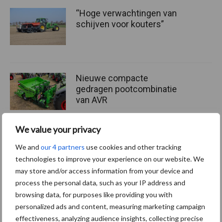
“Hoge verwachtingen van
schijven voor kouters”
Nieuwe compacte
gedragen pootcombinatie
van AVR
We value your privacy
Provincie Antwerpen breidt
We and
our 4 partners
use cookies and other tracking
onttrekkingsverbod uit:
technologies to improve your experience on our website. We
geen water meer
may store and/or access information from your device and
oppompen uit onbevaarbare
process the personal data, such as your IP address and
waterlopen
browsing data, for purposes like providing you with
personalized ads and content, measuring marketing campaign
effectiveness, analyzing audience insights, collecting precise