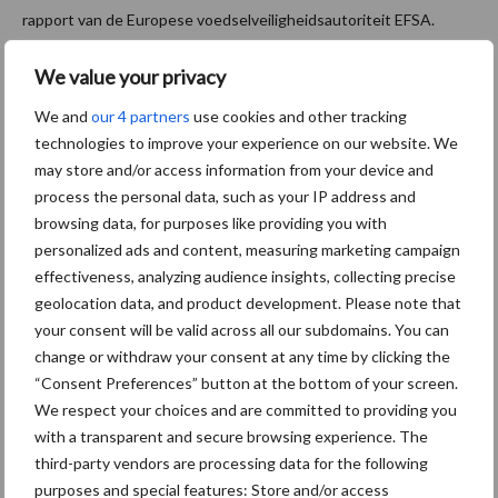
rapport van de Europese voedselveiligheidsautoriteit EFSA.
Helaas laat het jarenlange gebruik van de kiemremmer sporen na
We value your privacy
in het hout en beton van bewaarloodsen, waar kristallen tot jaren
We and
our 4 partners
use cookies and other tracking
later los kunnen maken en een kruiscontaminatie bij de
technologies to improve your experience on our website. We
opgeslagen aardappelen kunnen veroorzaken. Belpotato.be, de
may store and/or access information from your device and
brancheorganisatie voor de Belgische aardappelketen,
process the personal data, such as your IP address and
adviseerde de aardappeltelers daarom hun loodsen grondig te
browsing data, for purposes like providing you with
reinigen aangezien de detectielimiet voor chloorprofam was
personalized ads and content, measuring marketing campaign
vastgelegd op 0,01 ppm.
effectiveness, analyzing audience insights, collecting precise
geolocation data, and product development. Please note that
Gezien de grote kans op kruiscontaminatie en de gevolgen
your consent will be valid across all our subdomains. You can
daarvan, drong de sector er sterk op aan om een tijdelijke
change or withdraw your consent at any time by clicking the
verhoging van de residulimiet te verkrijgen. Die is er dan toch
“Consent Preferences” button at the bottom of your screen.
gekomen. Er mag tijdelijk 0,4 ppm worden aangetroffen. Over de
We respect your choices and are committed to providing you
datum waarop die tijdelijke limiet in voege mag treden, moet nog
with a transparent and secure browsing experience. The
gestemd worden. “Deze limiet is laag genoeg om te verhinderen
third-party vendors are processing data for the following
dat CIPC nog gebruikt kan worden, maar hoog genoeg om
purposes and special features: Store and/or access