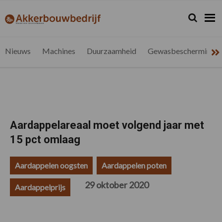
Spring
Door
Spring
Spring
naar
naar
naar
naar
Zoeken...
Zoek
akkerbouwbedrijf.be
Nieuws
de
de
de
de
hoofdnavigatie
hoofd
eerste
voettekst
voor
inhoud
sidebar
de
Nieuws
Machines
Duurzaamheid
Gewasbescherming
vlaamse
akkerbouwer
Aardappelareaal moet volgend jaar met
15 pct omlaag
Aardappelen oogsten
Aardappelen poten
29 oktober 2020
Aardappelprijs