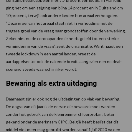
consumptieaardappelen met 7,7 procent verhoogd. In Frankrijk
ging het om een stijging van bijna 14 procent en in Duitsland om
10 procent, terwijl ook andere landen hun areaal verhoogden.
“Deze groei van het areaal staat niet in verhouding met de
tragere groei van de vraag naar grondstoffen door de verwerking.
Zeker niet nu de coronapandemie heeft geleid tot een sterke
vermindering van de vraag”, zegt de organisatie. Want naast een
tweede lockdown in een aantal landen, vreest de
aardappelsector ook de nakende brexit, aangezien een no deal-
scenario steeds waarschijnlijker wordt.
Bewaring als extra uitdaging
Daarnaast zijn er ook nog de uitdagingen op vlak van bewaring.
De oogst van dit jaar is de eerste die bewaard moet worden
zonder het gebruik van de kiemremmer chloorprofam, beter
gekend onder de merknaam CIPC. België heeft beslist dat dit
middel niet meer mag gebruikt worden vanaf 1 juli 2020 na een