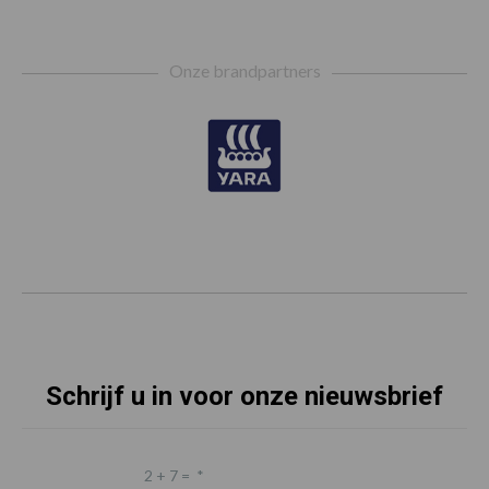
Footer
Onze brandpartners
Schrijf u in voor onze nieuwsbrief
2 + 7 =
*