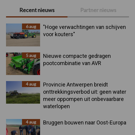
Primaire
Recent nieuws
Partner nieuws
Sidebar
6 aug
"Hoge verwachtingen van schijven
voor kouters"
5 aug
Nieuwe compacte gedragen
pootcombinatie van AVR
4 aug
Provincie Antwerpen breidt
onttrekkingsverbod uit: geen water
meer oppompen uit onbevaarbare
waterlopen
4 aug
Bruggen bouwen naar Oost-Europa