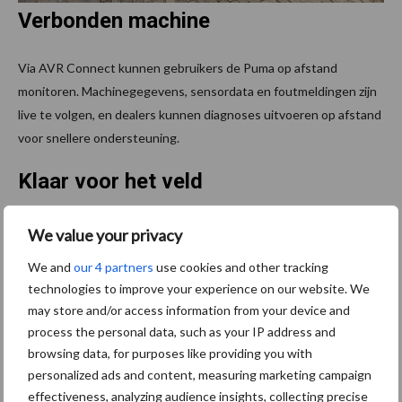
Verbonden machine
Via AVR Connect kunnen gebruikers de Puma op afstand
monitoren. Machinegegevens, sensordata en foutmeldingen zijn
live te volgen, en dealers kunnen diagnoses uitvoeren op afstand
voor snellere ondersteuning.
Klaar voor het veld
De prototypes zijn in 2025 uitvoerig getest met positieve
We value your privacy
resultaten. In 2026 volgt een nulserie van vijftien exemplaren. De
We and
our 4 partners
use cookies and other tracking
officiële première van de vijfde generatie AVR Puma vindt plaats
technologies to improve your experience on our website. We
op Agritechnica, van 9 tot 15 november 2025 in Hannover.
may store and/or access information from your device and
process the personal data, such as your IP address and
Bron en beeld:
AVR
browsing data, for purposes like providing you with
Meer artikelen over
personalized ads and content, measuring marketing campaign
effectiveness, analyzing audience insights, collecting precise