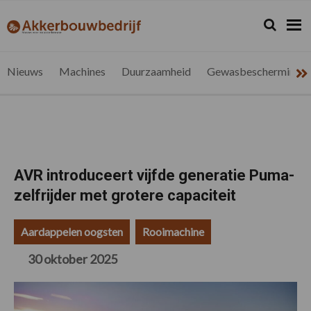
Spring
Door
Spring
Spring
naar
naar
naar
naar
Zoeken...
Zoek
akkerbouwbedrijf.be
Nieuws
de
de
de
de
hoofdnavigatie
hoofd
eerste
voettekst
voor
inhoud
sidebar
de
Nieuws
Machines
Duurzaamheid
Gewasbescherming
vlaamse
akkerbouwer
AVR introduceert vijfde generatie Puma-
zelfrijder met grotere capaciteit
Aardappelen oogsten
Rooimachine
30 oktober 2025