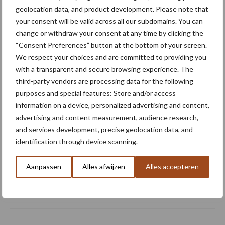
geolocation data, and product development. Please note that
“Hoge verwachtingen van
your consent will be valid across all our subdomains. You can
schijven voor kouters”
change or withdraw your consent at any time by clicking the
“Consent Preferences” button at the bottom of your screen.
We respect your choices and are committed to providing you
with a transparent and secure browsing experience. The
Nieuwe compacte
third-party vendors are processing data for the following
gedragen pootcombinatie
purposes and special features: Store and/or access
van AVR
information on a device, personalized advertising and content,
advertising and content measurement, audience research,
and services development, precise geolocation data, and
identification through device scanning.
Provincie Antwerpen breidt
onttrekkingsverbod uit:
Aanpassen
Alles afwijzen
Alles accepteren
geen water meer
oppompen uit onbevaarbare
waterlopen