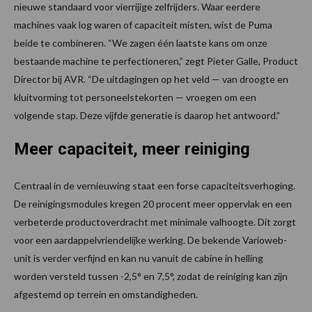
nieuwe standaard voor vierrijige zelfrijders. Waar eerdere
machines vaak log waren of capaciteit misten, wist de Puma
beide te combineren. “We zagen één laatste kans om onze
bestaande machine te perfectioneren,” zegt Pieter Galle, Product
Director bij AVR. “De uitdagingen op het veld — van droogte en
kluitvorming tot personeelstekorten — vroegen om een
volgende stap. Deze vijfde generatie is daarop het antwoord.”
Meer capaciteit, meer reiniging
Centraal in de vernieuwing staat een forse capaciteitsverhoging.
De reinigingsmodules kregen 20 procent meer oppervlak en een
verbeterde productoverdracht met minimale valhoogte. Dit zorgt
voor een aardappelvriendelijke werking. De bekende Varioweb-
unit is verder verfijnd en kan nu vanuit de cabine in helling
worden versteld tussen -2,5° en 7,5°, zodat de reiniging kan zijn
afgestemd op terrein en omstandigheden.