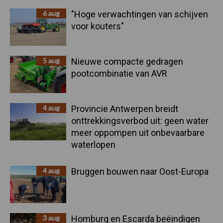
6 aug
"Hoge verwachtingen van schijven
voor kouters"
5 aug
Nieuwe compacte gedragen
pootcombinatie van AVR
4 aug
Provincie Antwerpen breidt
onttrekkingsverbod uit: geen water
meer oppompen uit onbevaarbare
waterlopen
4 aug
Bruggen bouwen naar Oost-Europa
3 aug
Homburg en Escarda beëindigen