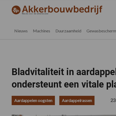
Spring
Door
Spring
Spring
naar
naar
naar
naar
akkerbouwbedrijf.be
Nieuws
de
de
de
de
hoofdnavigatie
hoofd
eerste
voettekst
voor
inhoud
sidebar
de
Nieuws
Machines
Duurzaamheid
Gewasbescherm
vlaamse
akkerbouwer
Bladvitaliteit in aardapp
ondersteunt een vitale pl
23
Aardappelen oogsten
Aardappelrassen