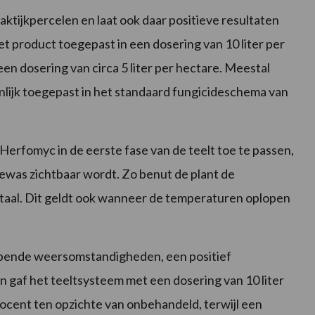
ktijkpercelen en laat ook daar positieve resultaten
et product toegepast in een dosering van 10 liter per
een dosering van circa 5 liter per hectare. Meestal
lijk toegepast in het standaard fungicideschema van
Herfomyc in de eerste fase van de teelt toe te passen,
 gewas zichtbaar wordt. Zo benut de plant de
 vitaal. Dit geldt ook wanneer de temperaturen oplopen
lopende weersomstandigheden, een positief
n gaf het teeltsysteem met een dosering van 10 liter
rocent ten opzichte van onbehandeld, terwijl een