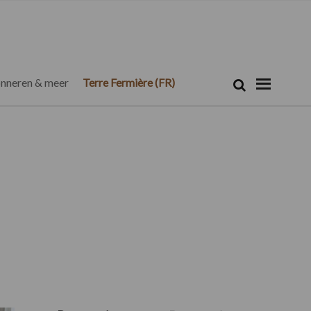
Zoeken...
Zoek
nneren & meer
Terre Fermière (FR)