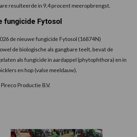
tare resulteerde in 9,4 procent meeropbrengst.
e fungicide Fytosol
2026 de nieuwe fungicide Fytosol (16874N)
owel de biologische als gangbare teelt, bevat de
aten als fungicide in aardappel (phytophthora) en in
picklers en hop (valse meeldauw).
Pireco Productie B.V.