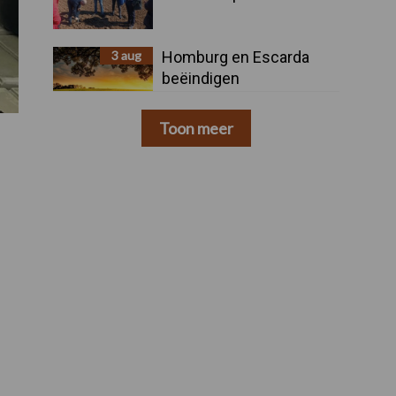
3 aug
Homburg en Escarda
beëindigen
samenwerking
Toon meer