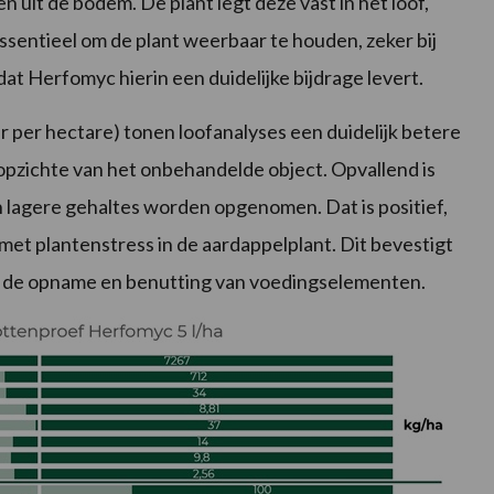
uit de bodem. De plant legt deze vast in het loof,
 essentieel om de plant weerbaar te houden, zeker bij
dat Herfomyc hierin een duidelijke bijdrage levert.
r per hectare) tonen loofanalyses een duidelijk betere
pzichte van het onbehandelde object. Opvallend is
in lagere gehaltes worden opgenomen. Dat is positief,
t plantenstress in de aardappelplant. Dit bevestigt
 de opname en benutting van voedingselementen.