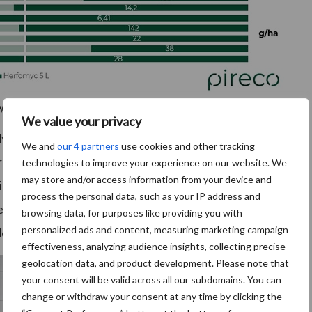
pname van nutriënten uit de bodem.
We value your privacy
dvitaliteit gemonitord bij uiteenlopende
We and
our 4 partners
use cookies and other tracking
recente kasproef van Pireco, uitgevoerd in het
technologies to improve your experience on our website. We
may store and/or access information from your device and
s onder andere Herfomyc getest. Hieruit blijkt dat
process the personal data, such as your IP address and
een interval van vijf dagen resulteert in 85 procent
browsing data, for purposes like providing you with
personalized ads and content, measuring marketing campaign
de derde toepassing.
effectiveness, analyzing audience insights, collecting precise
geolocation data, and product development. Please note that
your consent will be valid across all our subdomains. You can
change or withdraw your consent at any time by clicking the