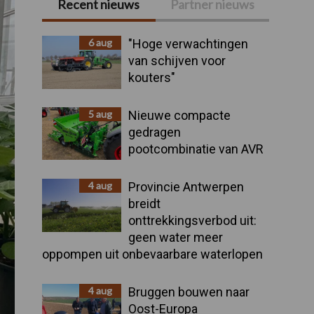
Recent nieuws
Partner nieuws
Primaire
Sidebar
6 aug
"Hoge verwachtingen
van schijven voor
kouters"
5 aug
Nieuwe compacte
gedragen
pootcombinatie van AVR
4 aug
Provincie Antwerpen
breidt
onttrekkingsverbod uit:
geen water meer
oppompen uit onbevaarbare waterlopen
4 aug
Bruggen bouwen naar
Oost-Europa