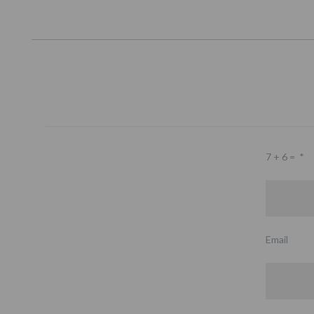
7 + 6 =
*
Email