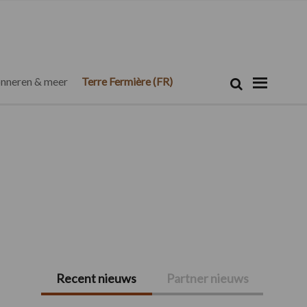
Zoeken...
Zoek
nneren & meer
Terre Fermière (FR)
Recent nieuws
Partner nieuws
Primaire