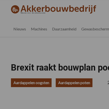
Spring
Door
Spring
Spring
naar
naar
naar
naar
akkerbouwbedrijf.be
Nieuws
de
de
de
de
hoofdnavigatie
hoofd
eerste
voettekst
voor
inhoud
sidebar
de
Nieuws
Machines
Duurzaamheid
Gewasbescherm
vlaamse
akkerbouwer
Brexit raakt bouwplan po
Aardappelen oogsten
Aardappelen poten