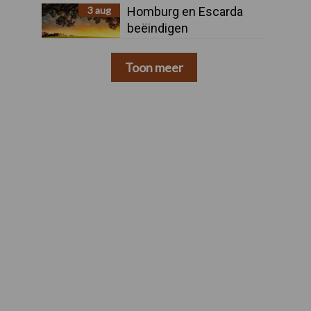
3 aug
Homburg en Escarda
beëindigen
samenwerking
Toon meer