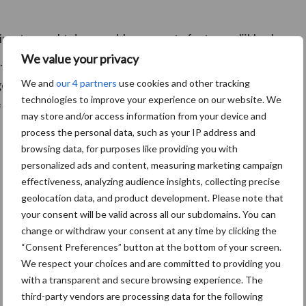
irect geraakt door problemen met afzetmogelijkheden
We value your privacy
t. Zowel kostenstijgingen door bijvoorbeeld extra
We and
our 4 partners
use cookies and other tracking
eschat op 8-10%) als langere doorlooptijden aan de
technologies to improve your experience on our website. We
 effect.
may store and/or access information from your device and
process the personal data, such as your IP address and
browsing data, for purposes like providing you with
personalized ads and content, measuring marketing campaign
effectiveness, analyzing audience insights, collecting precise
geolocation data, and product development. Please note that
your consent will be valid across all our subdomains. You can
change or withdraw your consent at any time by clicking the
“Consent Preferences” button at the bottom of your screen.
We respect your choices and are committed to providing you
with a transparent and secure browsing experience. The
third-party vendors are processing data for the following