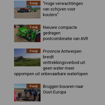
Sidebar
6 aug
"Hoge verwachtingen
van schijven voor
kouters"
5 aug
Nieuwe compacte
gedragen
pootcombinatie van AVR
4 aug
Provincie Antwerpen
breidt
onttrekkingsverbod uit:
geen water meer
oppompen uit onbevaarbare waterlopen
4 aug
Bruggen bouwen naar
Oost-Europa