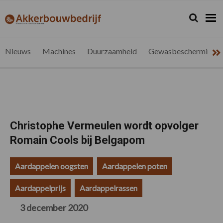
Spring
Door
Spring
Spring
naar
naar
naar
naar
Zoeken...
Zoek
akkerbouwbedrijf.be
Nieuws
de
de
de
de
hoofdnavigatie
hoofd
eerste
voettekst
voor
inhoud
sidebar
de
Nieuws
Machines
Duurzaamheid
Gewasbescherming
vlaamse
akkerbouwer
Christophe Vermeulen wordt opvolger
Romain Cools bij Belgapom
Aardappelen oogsten
Aardappelen poten
Aardappelprijs
Aardappelrassen
3 december 2020