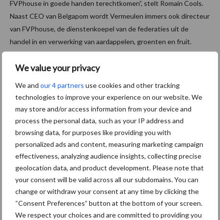
FVPhouse in goede handen terechtkomen”, stelt Romain Cools.
Naast CEO van Belgapom wordt Vermeulen immers ook directeur
van FVPhouse, de dienstenkoepel van de federaties uit de
handel in en verwerking van aardappelen, groenten en fruit.
Bron:
VILT
We value your privacy
Meer artikelen over
We and
our 4 partners
use cookies and other tracking
technologies to improve your experience on our website. We
may store and/or access information from your device and
“Hoge verwachtingen van
process the personal data, such as your IP address and
schijven voor kouters”
browsing data, for purposes like providing you with
personalized ads and content, measuring marketing campaign
effectiveness, analyzing audience insights, collecting precise
geolocation data, and product development. Please note that
Nieuwe compacte
your consent will be valid across all our subdomains. You can
gedragen pootcombinatie
change or withdraw your consent at any time by clicking the
van AVR
“Consent Preferences” button at the bottom of your screen.
We respect your choices and are committed to providing you