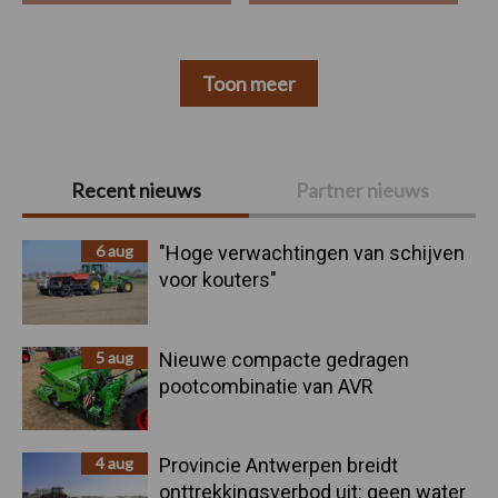
Toon meer
Primaire
Recent nieuws
Partner nieuws
Sidebar
6 aug
"Hoge verwachtingen van schijven
voor kouters"
5 aug
Nieuwe compacte gedragen
pootcombinatie van AVR
4 aug
Provincie Antwerpen breidt
onttrekkingsverbod uit: geen water