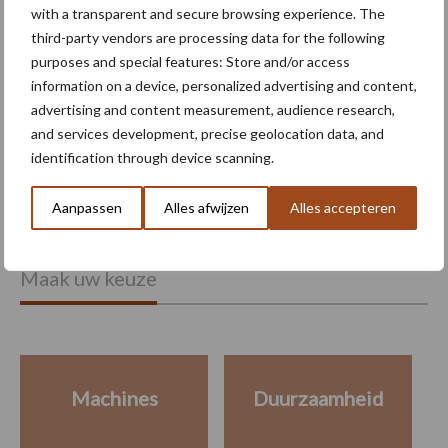
with a transparent and secure browsing experience. The
third-party vendors are processing data for the following
Provincie Antwerpen breidt
purposes and special features: Store and/or access
onttrekkingsverbod uit:
geen water meer
information on a device, personalized advertising and content,
oppompen uit onbevaarbare
advertising and content measurement, audience research,
waterlopen
and services development, precise geolocation data, and
identification through device scanning.
Aanpassen
Alles afwijzen
Alles accepteren
Meer lezen over:
Maak uw keuze
Machines
Duurzaamheid