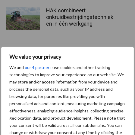
HAK combineert
onkruidbestrijdingstechniek
en in één werkgang
ROPA deelt instructievideo
We value your privacy
over Keiler 2 RK22
We and
our 4 partners
use cookies and other tracking
technologies to improve your experience on our website. We
may store and/or access information from your device and
process the personal data, such as your IP address and
Meer lezen over:
browsing data, for purposes like providing you with
personalized ads and content, measuring marketing campaign
effectiveness, analyzing audience insights, collecting precise
Maak uw keuze
geolocation data, and product development. Please note that
your consent will be valid across all our subdomains. You can
change or withdraw your consent at any time by clicking the