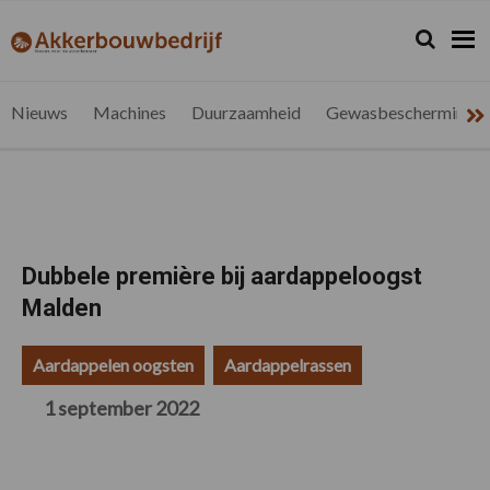
Spring
Door
Spring
Spring
naar
naar
naar
naar
Zoeken...
Zoek
akkerbouwbedrijf.be
Nieuws
de
de
de
de
hoofdnavigatie
hoofd
eerste
voettekst
voor
inhoud
sidebar
de
Nieuws
Machines
Duurzaamheid
Gewasbescherming
vlaamse
akkerbouwer
Dubbele première bij aardappeloogst
Malden
Aardappelen oogsten
Aardappelrassen
1 september 2022