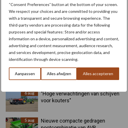
“Consent Preferences” button at the bottom of your screen.
We respect your choices and are committed to providing you
Machines
Duurzaamheid
with a transparent and secure browsing experience. The
third-party vendors are processing data for the following
purposes and special features: Store and/or access
information on a device, personalized advertising and content,
advertising and content measurement, audience research,
Toon meer
and services development, precise geolocation data, and
identification through device scanning.
Primaire
Aanpassen
Alles afwijzen
Alles accepteren
Recent nieuws
Partner nieuws
Sidebar
6 aug
"Hoge verwachtingen van schijven
voor kouters"
5 aug
Nieuwe compacte gedragen
pootcombinatie van AVR