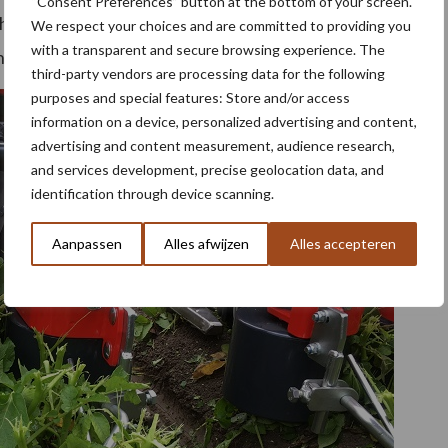
“Consent Preferences” button at the bottom of your screen.
hijven tegen elkaar aangedrukt worden, wordt
We respect your choices and are committed to providing you
with a transparent and secure browsing experience. The
nders.
third-party vendors are processing data for the following
purposes and special features: Store and/or access
information on a device, personalized advertising and content,
advertising and content measurement, audience research,
and services development, precise geolocation data, and
identification through device scanning.
Aanpassen
Alles afwijzen
Alles accepteren