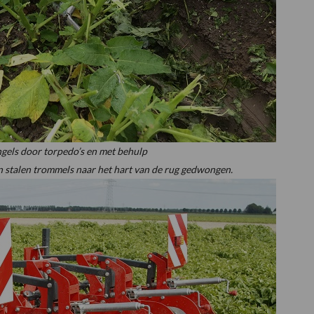
ngels door torpedo’s en met behulp
 stalen trommels naar het hart van de rug gedwongen.