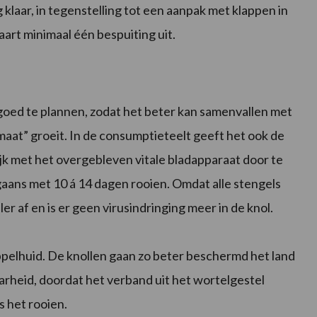
klaar, in tegenstelling tot een aanpak met klappen in
art minimaal één bespuiting uit.
op goed te plannen, zodat het beter kan samenvallen met
maat” groeit. In de consumptieteelt geeft het ook de
jk met het overgebleven vitale bladapparaat door te
gaans met 10 á 14 dagen rooien. Omdat alle stengels
r af en is er geen virusindringing meer in de knol.
ppelhuid. De knollen gaan zo beter beschermd het land
aarheid, doordat het verband uit het wortelgestel
s het rooien.