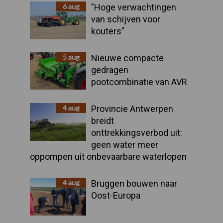
Sidebar
6 aug
"Hoge verwachtingen
van schijven voor
kouters"
5 aug
Nieuwe compacte
gedragen
pootcombinatie van AVR
4 aug
Provincie Antwerpen
breidt
onttrekkingsverbod uit:
geen water meer
oppompen uit onbevaarbare waterlopen
4 aug
Bruggen bouwen naar
Oost-Europa