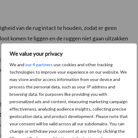
evigheid van de rug intact te houden, zodat er geen
loot komen te liggen en de ruggen niet gaan uitzakken
 dien. Ook gewasstadia variëren afhankelijk van ras en
We value your privacy
ker te maken heeft met sterk of wat brozer loof en bij
We and
our 4 partners
use cookies and other tracking
of dan bij een andere.
technologies to improve your experience on our website. We
may store and/or access information from your device and
process the personal data, such as your IP address and
browsing data, for purposes like providing you with
personalized ads and content, measuring marketing campaign
ge plantstengels door torpedo’s en met behulp van
effectiveness, analyzing audience insights, collecting precise
edreven stalen trommels naar het hart van de rug
geolocation data, and product development. Please note that
ussen twee hydraulisch aangedreven spaakwielen
your consent will be valid across all our subdomains. You can
change or withdraw your consent at any time by clicking the
aaiende beweging wordt het loof uit de rug