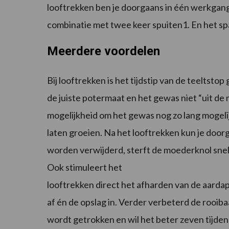
looftrekken ben je doorgaans in één werkgang 
combinatie met twee keer spuiten1. En het spa
Meerdere voordelen
Bij looftrekken is het tijdstip van de teeltst
de juiste potermaat en het gewas niet “uit de 
mogelijkheid om het gewas nog zo lang mogeli
laten groeien. Na het looftrekken kun je door
worden verwijderd, sterft de moederknol snelle
Ook stimuleert het
looftrekken direct het afharden van de aarda
af én de opslag in. Verder verbeterd de rooib
wordt getrokken en wil het beter zeven tijden