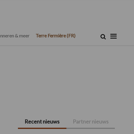
Zoeken...
Zoek
nneren & meer
Terre Fermière (FR)
Recent nieuws
Partner nieuws
Primaire