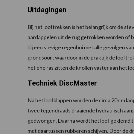
Uitdagingen
Bij het looftrekken is het belangrijk om de st
aardappelen uit de rug getrokken worden of b
bij een stevige regenbui met alle gevolgen van
grondsoort waardoor in de praktijk de looftrek
het ene ras zitten de knollen vaster aan het lo
Techniek DiscMaster
Na het loofklappen worden de circa 20 cm lan
twee tegendraads draaiende hydraulisch aang
gedwongen. Daarna wordt het loof geklemd t
met daartussen rubberen schijven. Door de dr