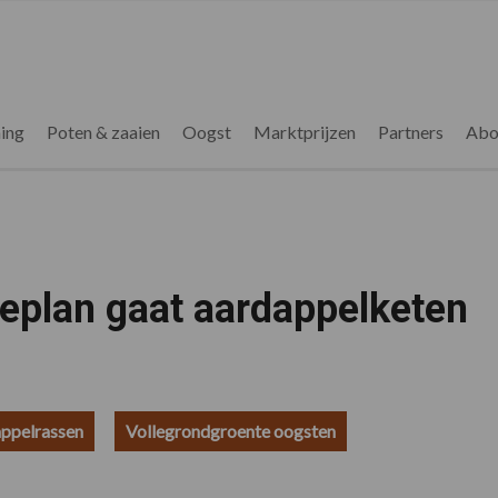
ing
Poten & zaaien
Oogst
Marktprijzen
Partners
Abo
eplan gaat aardappelketen
ppelrassen
Vollegrondgroente oogsten