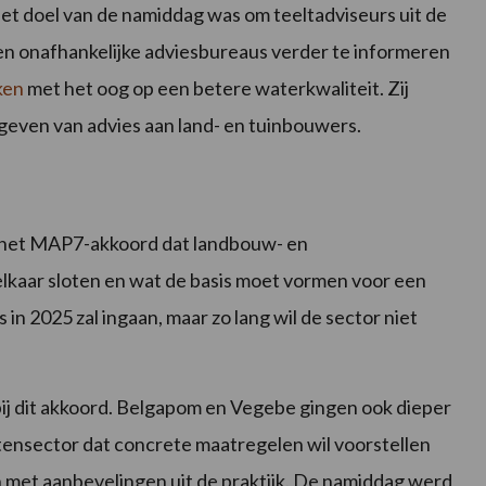
Het doel van de namiddag was om teeltadviseurs uit de
en onafhankelijke adviesbureaus verder te informeren
ken
met het oog op een betere waterkwaliteit. Zij
rgeven van advies aan land- en tuinbouwers.
 het MAP7-akkoord dat landbouw- en
elkaar sloten en wat de basis moet vormen voor een
 in 2025 zal ingaan, maar zo lang wil de sector niet
ij dit akkoord. Belgapom en Vegebe gingen ook dieper
ntensector dat concrete maatregelen wil voorstellen
 met aanbevelingen uit de praktijk. De namiddag werd