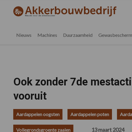
Spring
Door
Spring
Spring
naar
naar
naar
naar
akkerbouwbedrijf.be
Nieuws
de
de
de
de
hoofdnavigatie
hoofd
eerste
voettekst
voor
inhoud
sidebar
de
Nieuws
Machines
Duurzaamheid
Gewasbescherm
vlaamse
akkerbouwer
Ook zonder 7de mestacti
vooruit
Aardappelen oogsten
Aardappelen poten
Aarda
13 maart 2024
Vollegrondsgroente zaaien