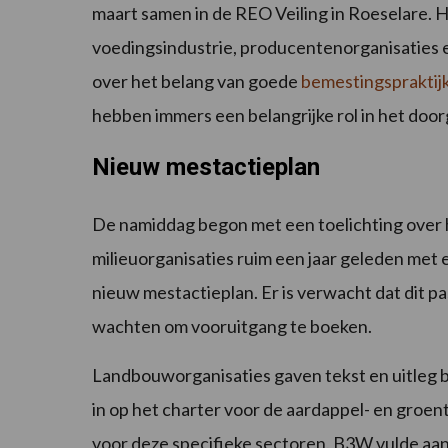
maart samen in de REO Veiling in Roeselare. 
voedingsindustrie, producentenorganisaties 
over het belang van goede
bemestingspraktij
hebben immers een belangrijke rol in het doo
Nieuw mestactieplan
De namiddag begon met een toelichting over
milieuorganisaties ruim een jaar geleden met 
nieuw mestactieplan. Er is verwacht dat dit pas
wachten om vooruitgang te boeken.
Landbouworganisaties gaven tekst en uitleg b
in op het charter voor de aardappel- en groe
voor deze specifieke sectoren. B3W vulde aan