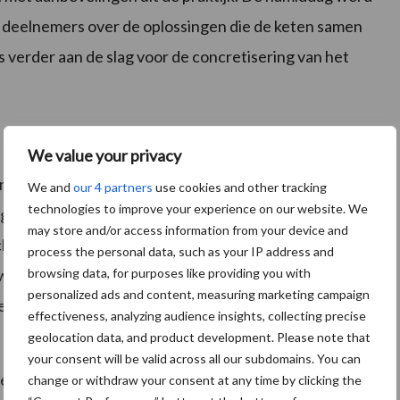
e deelnemers over de oplossingen die de keten samen
 verder aan de slag voor de concretisering van het
We value your privacy
 één keer per jaar herhaald zal zijn benadrukt de hele
We and
our 4 partners
use cookies and other tracking
technologies to improve your experience on our website. We
 gaan voor een verbetering van de bodem- en
may store and/or access information from your device and
nieken. De rol die adviseurs spelen in het informeren
process the personal data, such as your IP address and
ordt via dit initiatief erkend en gestimuleerd.
Teach
browsing data, for purposes like providing you with
personalized ads and content, measuring marketing campaign
de bemestingpraktijken verder ingang te doen vinden
effectiveness, analyzing audience insights, collecting precise
geolocation data, and product development. Please note that
your consent will be valid across all our subdomains. You can
verantwoordelijkheid die iedereen aangaat. Land- en
change or withdraw your consent at any time by clicking the