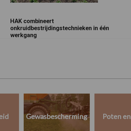
HAK combineert
onkruidbestrijdingstechnieken in één
werkgang
eid
Gewasbescherming
Poten en