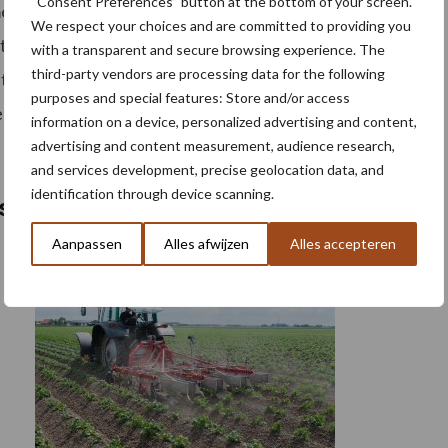
“Consent Preferences” button at the bottom of your screen.
mestingspraktijken maar dit moet en kan absoluut nog
We respect your choices and are committed to providing you
tgeving is cruciaal om die stappen te zetten. De sector
with a transparent and secure browsing experience. The
third-party vendors are processing data for the following
ketenpartners roepen de overheid dan ook op om ook
purposes and special features: Store and/or access
elijk om te zetten in wetgeving.
information on a device, personalized advertising and content,
advertising and content measurement, audience research,
and services development, precise geolocation data, and
identification through device scanning.
sten
Aanpassen
Alles afwijzen
Alles accepteren