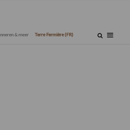
Zoeken...
Zoek
nneren & meer
Terre Fermière (FR)