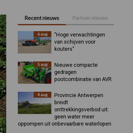
Recent nieuws
Partner nieuws
Primaire
Sidebar
6 aug
"Hoge verwachtingen
van schijven voor
kouters"
5 aug
Nieuwe compacte
gedragen
pootcombinatie van AVR
4 aug
Provincie Antwerpen
breidt
onttrekkingsverbod uit:
geen water meer
oppompen uit onbevaarbare waterlopen