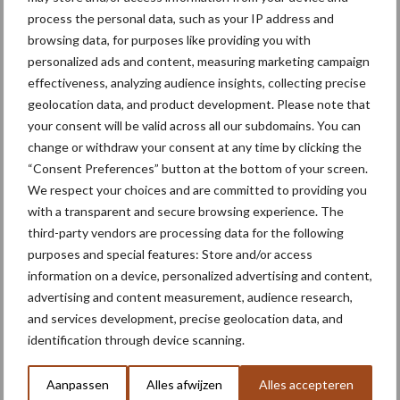
process the personal data, such as your IP address and
browsing data, for purposes like providing you with
VARITRON 470 Platinum TERRA TRAC met bodemvriendelijk
personalized ads and content, measuring marketing campaign
rupsonderstel
effectiveness, analyzing audience insights, collecting precise
geolocation data, and product development. Please note that
Bron:
Grimme
your consent will be valid across all our subdomains. You can
Meer artikelen over
change or withdraw your consent at any time by clicking the
“Consent Preferences” button at the bottom of your screen.
We respect your choices and are committed to providing you
“Hoge verwachtingen van
with a transparent and secure browsing experience. The
schijven voor kouters”
third-party vendors are processing data for the following
purposes and special features: Store and/or access
information on a device, personalized advertising and content,
advertising and content measurement, audience research,
Nieuwe compacte
and services development, precise geolocation data, and
gedragen pootcombinatie
identification through device scanning.
van AVR
Aanpassen
Alles afwijzen
Alles accepteren