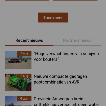
Toon meer
Primaire
Recent nieuws
Partner nieuws
Sidebar
6 aug
"Hoge verwachtingen van schijven
voor kouters"
5 aug
Nieuwe compacte gedragen
pootcombinatie van AVR
4 aug
Provincie Antwerpen breidt
onttrekkingsverbod uit: geen water