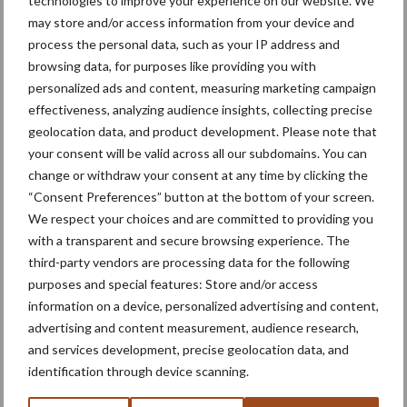
technologies to improve your experience on our website. We
Machines
Duurzaamheid
may store and/or access information from your device and
process the personal data, such as your IP address and
browsing data, for purposes like providing you with
personalized ads and content, measuring marketing campaign
effectiveness, analyzing audience insights, collecting precise
Toon meer
geolocation data, and product development. Please note that
your consent will be valid across all our subdomains. You can
change or withdraw your consent at any time by clicking the
Primaire
“Consent Preferences” button at the bottom of your screen.
Recent nieuws
Partner nieuws
We respect your choices and are committed to providing you
Sidebar
with a transparent and secure browsing experience. The
6 aug
"Hoge verwachtingen van schijven
third-party vendors are processing data for the following
voor kouters"
purposes and special features: Store and/or access
information on a device, personalized advertising and content,
advertising and content measurement, audience research,
5 aug
Nieuwe compacte gedragen
and services development, precise geolocation data, and
pootcombinatie van AVR
identification through device scanning.