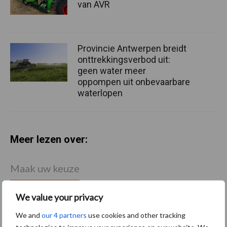
van AVR
Provincie Antwerpen breidt
onttrekkingsverbod uit:
geen water meer
oppompen uit onbevaarbare
waterlopen
Meer lezen over:
Maak uw keuze
We value your privacy
We and
our 4 partners
use cookies and other tracking