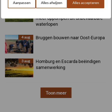
Aanpassen
Alles afwijzen
Alles accepteren
4 aug
Provincie Antwerpen breidt
onttrekkingsverbod uit: geen water
meer oppompen uit onbevaarbare
waterlopen
4 aug
Bruggen bouwen naar Oost-Europa
3 aug
Homburg en Escarda beëindigen
samenwerking
Toon meer