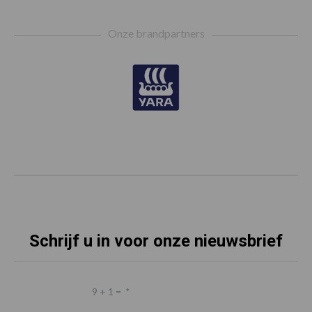
Footer
Onze brandpartners
Schrijf u in voor onze nieuwsbrief
9 + 1 =
*