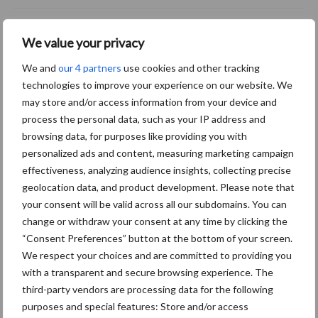
We value your privacy
Meer lezen over:
We and
our 4 partners
use cookies and other tracking
Maak uw keuze
technologies to improve your experience on our website. We
may store and/or access information from your device and
process the personal data, such as your IP address and
browsing data, for purposes like providing you with
personalized ads and content, measuring marketing campaign
Machines
Duurzaamheid
effectiveness, analyzing audience insights, collecting precise
geolocation data, and product development. Please note that
your consent will be valid across all our subdomains. You can
change or withdraw your consent at any time by clicking the
“Consent Preferences” button at the bottom of your screen.
We respect your choices and are committed to providing you
Toon meer
with a transparent and secure browsing experience. The
third-party vendors are processing data for the following
purposes and special features: Store and/or access