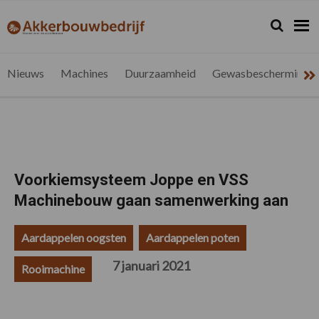
Spring
Door
Spring
Spring
naar
naar
naar
naar
Zoeken...
Zoek
akkerbouwbedrijf.be
Nieuws
de
de
de
de
hoofdnavigatie
hoofd
eerste
voettekst
voor
inhoud
sidebar
de
Nieuws
Machines
Duurzaamheid
Gewasbescherming
vlaamse
akkerbouwer
Voorkiemsysteem Joppe en VSS
Machinebouw gaan samenwerking aan
Aardappelen oogsten
Aardappelen poten
7 januari 2021
Rooimachine