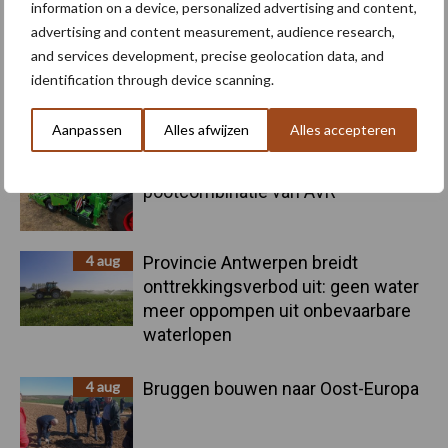
Primaire
information on a device, personalized advertising and content,
Recent nieuws
Partner nieuws
advertising and content measurement, audience research,
Sidebar
and services development, precise geolocation data, and
6 aug
"Hoge verwachtingen van schijven
identification through device scanning.
voor kouters"
Aanpassen
Alles afwijzen
Alles accepteren
5 aug
Nieuwe compacte gedragen
pootcombinatie van AVR
4 aug
Provincie Antwerpen breidt
onttrekkingsverbod uit: geen water
meer oppompen uit onbevaarbare
waterlopen
4 aug
Bruggen bouwen naar Oost-Europa