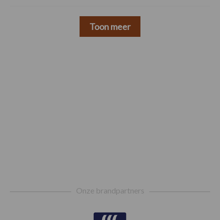
Toon meer
Footer
Onze brandpartners