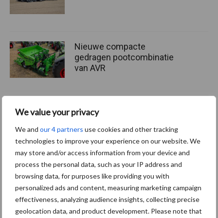
Nieuwe compacte
gedragen pootcombinatie
van AVR
Provincie Antwerpen breidt
We value your privacy
onttrekkingsverbod uit:
We and
our 4 partners
use cookies and other tracking
geen water meer
technologies to improve your experience on our website. We
oppompen uit onbevaarbare
waterlopen
may store and/or access information from your device and
process the personal data, such as your IP address and
browsing data, for purposes like providing you with
personalized ads and content, measuring marketing campaign
Meer lezen over:
effectiveness, analyzing audience insights, collecting precise
geolocation data, and product development. Please note that