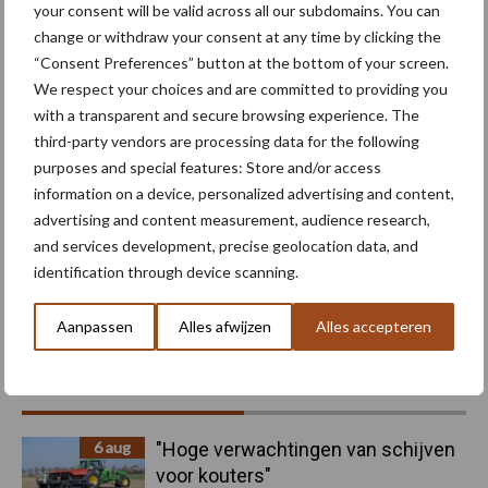
your consent will be valid across all our subdomains. You can
Maak uw keuze
change or withdraw your consent at any time by clicking the
“Consent Preferences” button at the bottom of your screen.
We respect your choices and are committed to providing you
with a transparent and secure browsing experience. The
third-party vendors are processing data for the following
Machines
Duurzaamheid
purposes and special features: Store and/or access
information on a device, personalized advertising and content,
advertising and content measurement, audience research,
and services development, precise geolocation data, and
identification through device scanning.
Toon meer
Aanpassen
Alles afwijzen
Alles accepteren
Primaire
Recent nieuws
Partner nieuws
Sidebar
6 aug
"Hoge verwachtingen van schijven
voor kouters"