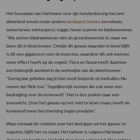
Het bouwplan van Hartmann voor zijn honderdzestig hectare
akkerland omvat onder andere
aardappel
,
bieten
, korrelmais,
zomertarwe, wintergerst, rogge, haver, luzerne en bladrammenas.
“We zetten bladrammenas niet als groenbemester in, maar we
laten dit in bloei komen. Omdat dit gewas maanden in bloei blijft
is dit een gigaboost voor de insecten, waardoor dit ook meteen
weer effect heeft op de vogels.” Flora en fauna heeft daarmee
een belangrijk aandeel in de werkwijze van de akkerbouwer.
“Dertig jaar geleden zag je hier nooit buizerds en kerkuilen. Nu
neemt dat flink toe.” Tegelijkertijd vormen die ook weer een
bedreiging voor de korenwolf. “Het is dus zoeken naar een
evenwicht. Door het gewas op het veld te laten staan, heeft de
korenwolf meer bescherming tegen predatie.”
Waar normaal de combine over het land gaat om het gewas te
oogsten, blijft het nu staan. Het beheer is volgens Hartmann
daarom erg kostbaar. “Je hebt daar geen opbrengst. Daar krijgen