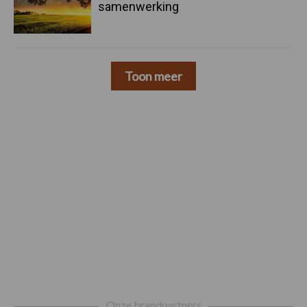
samenwerking
Toon meer
Footer
Onze brandpartners