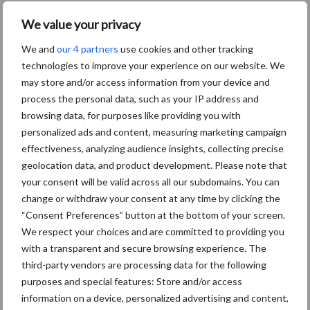
hard door, waarbij de vingers de korrels uit de aar slaan. Door de
We value your privacy
snelle rotatie en de vingers treedt er tegelijk een zuigend effect
op, waardoor de korrels als het ware in de bek worden geslagen
We and
our 4 partners
use cookies and other tracking
en naar binnen gezogen. Met een vijzel gaat het naar het
technologies to improve your experience on our website. We
middelpunt van de combine waar de schoning plaatsvindt.”
may store and/or access information from your device and
process the personal data, such as your IP address and
Arenstrippen krijgt navolging
browsing data, for purposes like providing you with
personalized ads and content, measuring marketing campaign
Inmiddels huren ook Loonbedrijf Gebr. Timmers uit Schimmert en
effectiveness, analyzing audience insights, collecting precise
geolocation data, and product development. Please note that
Loonwerkbedrijf Cerfontaine uit Berg en Terblijt de arenstripper
your consent will be valid across all our subdomains. You can
in met het oog op hamsterbeheer bij klanten. Twee jaar geleden
change or withdraw your consent at any time by clicking the
is Hartmann zelf in België in opdracht van Regionaal Landschap
“Consent Preferences” button at the bottom of your screen.
Haspengouw & Voeren als pilot begonnen met het strippen van
We respect your choices and are committed to providing you
20 tot 25 hectare met het oog op de korenwolf. “Het principe
with a transparent and secure browsing experience. The
werkt mooi. Positief is ook dat onkruid het graan niet vervuild.
third-party vendors are processing data for the following
Daarom denk ik dat een arenstripper los van het hamsterbeheer
purposes and special features: Store and/or access
ook interessant kan zijn voor biologische boeren. Voor een
information on a device, personalized advertising and content,
collega-akkerbouwer beginnen we bovendien een proef nabij