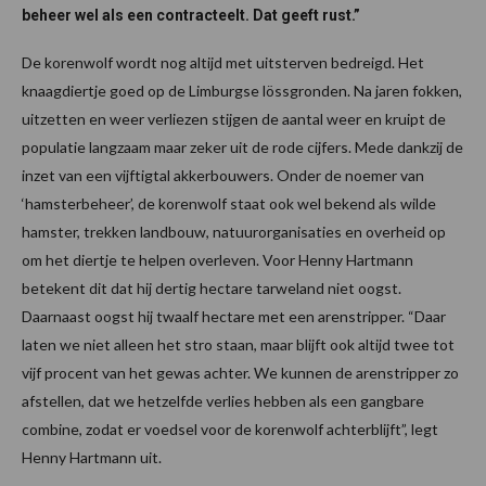
beheer wel als een contracteelt. Dat geeft rust.”
De korenwolf wordt nog altijd met uitsterven bedreigd. Het
knaagdiertje goed op de Limburgse lössgronden. Na jaren fokken,
uitzetten en weer verliezen stijgen de aantal weer en kruipt de
populatie langzaam maar zeker uit de rode cijfers. Mede dankzij de
inzet van een vijftigtal akkerbouwers. Onder de noemer van
‘hamsterbeheer’, de korenwolf staat ook wel bekend als wilde
hamster, trekken landbouw, natuurorganisaties en overheid op
om het diertje te helpen overleven. Voor Henny Hartmann
betekent dit dat hij dertig hectare tarweland niet oogst.
Daarnaast oogst hij twaalf hectare met een arenstripper. “Daar
laten we niet alleen het stro staan, maar blijft ook altijd twee tot
vijf procent van het gewas achter. We kunnen de arenstripper zo
afstellen, dat we hetzelfde verlies hebben als een gangbare
combine, zodat er voedsel voor de korenwolf achterblijft”, legt
Henny Hartmann uit.