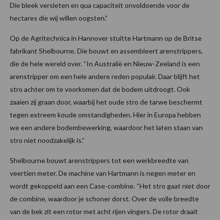
Die bleek versleten en qua capaciteit onvoldoende voor de
hectares die wij willen oogsten.”
Op de Agritechnica in Hannover stuitte Hartmann op de Britse
fabrikant Shelbourne. Die bouwt en assembleert arenstrippers,
die de hele wereld over. “In Australië en Nieuw-Zeeland is een
arenstripper om een hele andere reden populair. Daar blijft het
stro achter om te voorkomen dat de bodem uitdroogt. Ook
zaaien zij graan door, waarbij het oude stro de tarwe beschermt
tegen extreem koude omstandigheden. Hier in Europa hebben
we een andere bodembewerking, waardoor het laten staan van
stro niet noodzakelijk is.”
Shelbourne bouwt arenstrippers tot een werkbreedte van
veertien meter. De machine van Hartmann is negen meter en
wordt gekoppeld aan een Case-combine. “Het stro gaat niet door
de combine, waardoor je schoner dorst. Over de volle breedte
van de bek zit een rotor met acht rijen vingers. De rotor draait