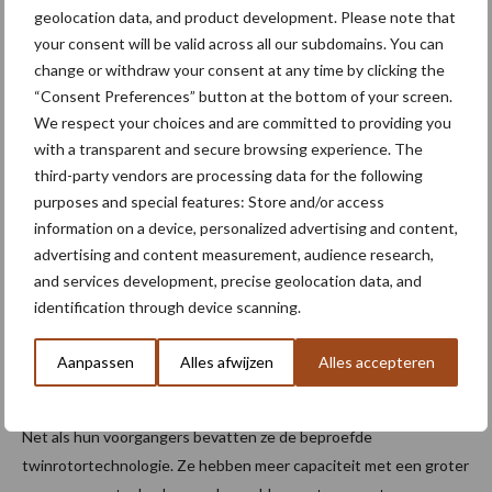
geolocation data, and product development. Please note that
your consent will be valid across all our subdomains. You can
change or withdraw your consent at any time by clicking the
“Consent Preferences” button at the bottom of your screen.
We respect your choices and are committed to providing you
De volgende ontwikkeling waren de CR7.90, CR8.90, CR9.90 en
with a transparent and secure browsing experience. The
CR10.90 modellen. Waarbij de laatste machine in 2014 het
third-party vendors are processing data for the following
Guinness World Record vestigde voor de meeste tarwe die in
purposes and special features: Store and/or access
acht uur is geoogst, met 797,656 ton. Dit record staat nog
information on a device, personalized advertising and content,
steeds.
advertising and content measurement, audience research,
and services development, precise geolocation data, and
Nieuwste model CR11
identification through device scanning.
Het New Holland CR maaidorserassortiment is nu aangevuld door
Aanpassen
Alles afwijzen
Alles accepteren
de onlangs geïntroduceerde CR11 (775 pk, 20.000 liter
graantank) en CR10 (634 pk, 16.000 liter graantank) modellen.
Net als hun voorgangers bevatten ze de beproefde
twinrotortechnologie. Ze hebben meer capaciteit met een groter