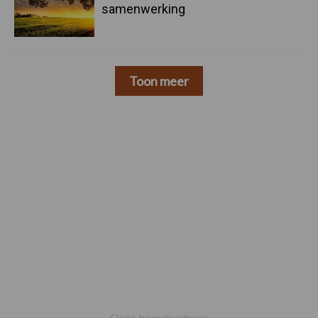
samenwerking
Toon meer
Footer
Onze brandpartners