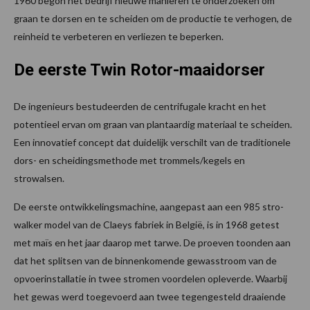
1960 begon het bedrijf nieuwe manieren te onderzoeken om
graan te dorsen en te scheiden om de productie te verhogen, de
reinheid te verbeteren en verliezen te beperken.
De eerste Twin Rotor-maaidorser
De ingenieurs bestudeerden de centrifugale kracht en het
potentieel ervan om graan van plantaardig materiaal te scheiden.
Een innovatief concept dat duidelijk verschilt van de traditionele
dors- en scheidingsmethode met trommels/kegels en
strowalsen.
De eerste ontwikkelingsmachine, aangepast aan een 985 stro-
walker model van de Claeys fabriek in België, is in 1968 getest
met maïs en het jaar daarop met tarwe. De proeven toonden aan
dat het splitsen van de binnenkomende gewasstroom van de
opvoerinstallatie in twee stromen voordelen opleverde. Waarbij
het gewas werd toegevoerd aan twee tegengesteld draaiende