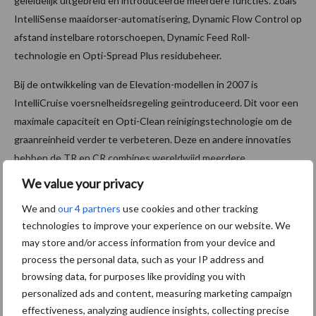
geleidelijk uitgebreid en introduceerde meerdere functies. Zoals
IntelliSense maaidorser-automatisering, Dynamic Flow Control op
afstand instelbare rotorschoepen, Dynamic Feed Roll-
technologie en Opti-Spread Plus residubeheer.
Bij de ontwikkeling van de Elevation-modellen in 2007 is
IntelliCruise voersnelheidsregeling geïntroduceerd. Dit voor een
maximale capaciteit en Opti-Clean reinigingstechnologie om de
graanreinheid verder te verbeteren. Deze en andere innovaties
hebben de TR en CR combines wereldwijd meerdere
industrieprijzen opgeleverd.
We value your privacy
We and
our 4 partners
use cookies and other tracking
technologies to improve your experience on our website. We
may store and/or access information from your device and
process the personal data, such as your IP address and
browsing data, for purposes like providing you with
personalized ads and content, measuring marketing campaign
effectiveness, analyzing audience insights, collecting precise