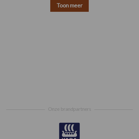
Toon meer
Footer
Onze brandpartners