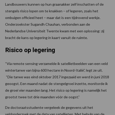
Landbouwers kunnen op hun graanakker zelf inschatten of de
stengels risico lopen om te knakken – of legeren, zoals het
ombuigen officieel heet – maar dat is een tijdrovend werkje.
Onderzoekster Sugandh Chauhan, verbonden aan de
Nederlandse Universiteit Twente kwam met een oplossing: zij
bracht de kans op legering in kaart vanuit de ruimte.
Risico op legering
“Via remote sensing verzamelde ik satellietbeelden van een veld
wintertarwe van bijna 600 hectare in Noord-Italië”, legt ze uit.
“Die tarwe was eind oktober 2017 ingezaaid en werd in juni 2018
geoogst. Een maand nadat de stengelgroei inzette, monitorde ik
de groei vier maanden lang. Het risico op legering is namelijk het
grootst twee tot drie maanden vóór de oogst.”
De doctoraatsstudente vergeleek de gegevens uit het
veldonderzoek met de data van satellieten. Met behulp van de