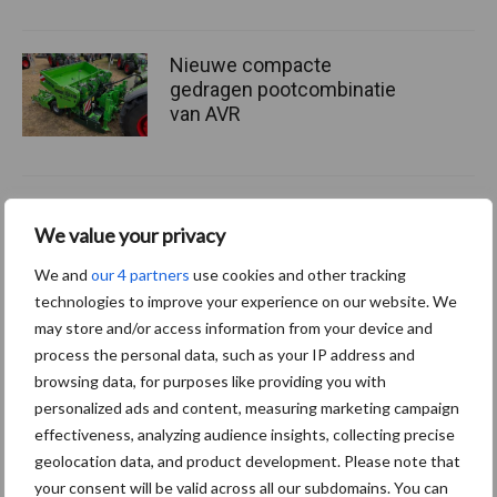
Nieuwe compacte
gedragen pootcombinatie
van AVR
Provincie Antwerpen breidt
We value your privacy
onttrekkingsverbod uit:
geen water meer
We and
our 4 partners
use cookies and other tracking
oppompen uit onbevaarbare
technologies to improve your experience on our website. We
waterlopen
may store and/or access information from your device and
process the personal data, such as your IP address and
browsing data, for purposes like providing you with
Meer lezen over:
personalized ads and content, measuring marketing campaign
effectiveness, analyzing audience insights, collecting precise
geolocation data, and product development. Please note that
Maak uw keuze
your consent will be valid across all our subdomains. You can