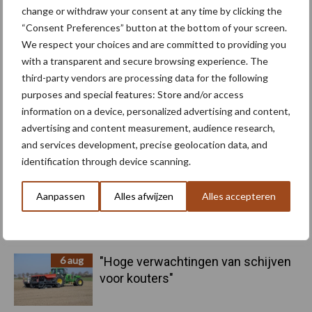
change or withdraw your consent at any time by clicking the
“Consent Preferences” button at the bottom of your screen.
We respect your choices and are committed to providing you
with a transparent and secure browsing experience. The
Machines
Duurzaamheid
third-party vendors are processing data for the following
purposes and special features: Store and/or access
information on a device, personalized advertising and content,
advertising and content measurement, audience research,
and services development, precise geolocation data, and
Toon meer
identification through device scanning.
Aanpassen
Alles afwijzen
Alles accepteren
Primaire
Recent nieuws
Partner nieuws
Sidebar
6 aug
"Hoge verwachtingen van schijven
voor kouters"