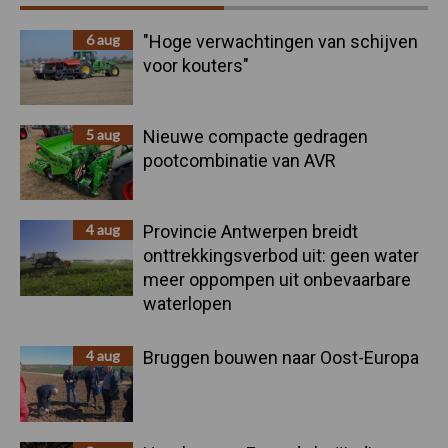
Sidebar
6 aug
"Hoge verwachtingen van schijven
voor kouters"
5 aug
Nieuwe compacte gedragen
pootcombinatie van AVR
4 aug
Provincie Antwerpen breidt
onttrekkingsverbod uit: geen water
meer oppompen uit onbevaarbare
waterlopen
4 aug
Bruggen bouwen naar Oost-Europa