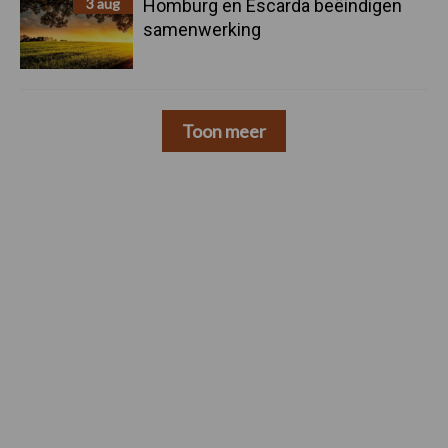
3 aug
Homburg en Escarda beëindigen
samenwerking
Toon meer
Footer