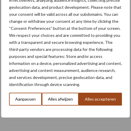
effectiveness, analyzing audience insights, collecting precise
Meer artikelen over schoffelmachine
geolocation data, and product development. Please note that
your consent will be valid across all our subdomains. You can
Mechanische
change or withdraw your consent at any time by clicking the
onkruidbestrijding wint
“Consent Preferences” button at the bottom of your screen.
terrein
We respect your choices and are committed to providing you
with a transparent and secure browsing experience. The
third-party vendors are processing data for the following
purposes and special features: Store and/or access
“Niets werkt effectiever op
information on a device, personalized advertising and content,
onkruiden”
advertising and content measurement, audience research,
and services development, precise geolocation data, and
identification through device scanning.
“Robots nemen twijfel weg”
Aanpassen
Alles afwijzen
Alles accepteren