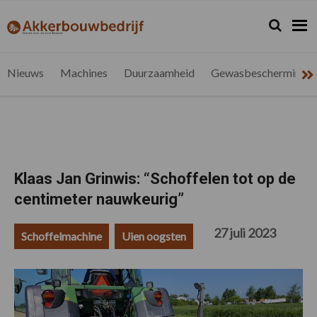
Spring
Door
Spring
Spring
naar
naar
naar
naar
Zoeken...
Zoek
akkerbouwbedrijf.be
Nieuws
de
de
de
de
hoofdnavigatie
hoofd
eerste
voettekst
voor
inhoud
sidebar
de
Nieuws
Machines
Duurzaamheid
Gewasbescherming
vlaamse
akkerbouwer
Klaas Jan Grinwis: “Schoffelen tot op de
centimeter nauwkeurig”
27 juli 2023
Schoffelmachine
Uien oogsten